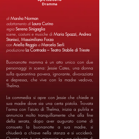
Dramma
di
Marsha Norman
adattamento di
Laura Curino
regia
Serena Sinigaglia
scene, costumi e musiche di
Maria Spazzi, Andrea
Stanisci, Massimiliano Forza
con
Ariella Reggio
e
Marcela Serli
produzione
La Contrada – Teatro Stabile di Trieste
Buonanotte mamma è un atto unico con due
personaggi in scena: Jessie Cates, una donna
sulla quarantina povera, ignorante, divoraziata
e depressa, che vive con la madre vedova,
Thelma.
La commedia si apre con Jessie che chiede a
sua madre dove sia una certa pistola. Trovata
l’arma con l’aiuto di Thelma, inizia a pulirla e
annuncia molto tranquillamente che alla fine
della serata, dopo aver augurato come di
consueto la buonanotte a sua madre, si
chiuderà a chiave nella stanza e si ucciderà.
Questa non è una minaccia o una richiesta di