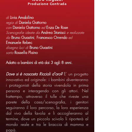
Produzione Contrada
di
Livia Amabilino
regia di
Daniela Gattorno
con
Daniela Gattorno
ed
Enza De Rose
Scenografie ideate da
Andrea Stanisci
e realizzate
da
Bruno Guastini
,
Francesco Orrendo
ed
Emanuele Rebec
disegno luci di
Bruno Guastini
sarta
Rossella Plaino
Adatto a bambini di età dai 3 agli 8 anni.
Dove si è nascosta Riccioli d’oro?
E' un progetto
innovativo ed originale: i bambini diventeranno
i protagonisti della storia vivendola in prima
persona e interagendo con gli attori. Nel
frattempo, attraverso il tulle che riveste una
parete della casa/scenografia, i genitori
seguiranno il loro percorso, la loro esperienza
dal vivo della favola e li accoglieranno al
termine, dove un piccolo scivolo li riporterà al
mondo reale e tra le braccia di mamma e
papà.