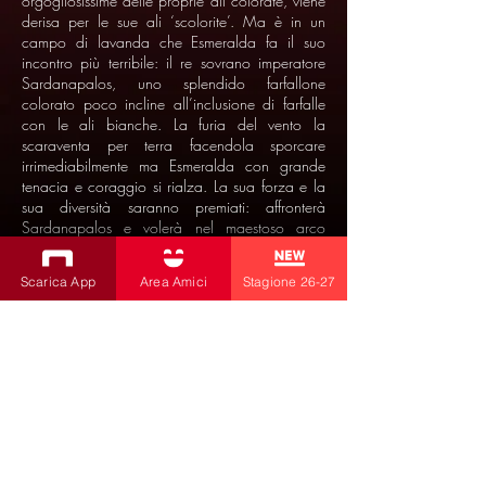
orgogliosissime delle proprie ali colorate, viene
derisa per le sue ali ‘scolorite’. Ma è in un
campo di lavanda che Esmeralda fa il suo
incontro più terribile: il re sovrano imperatore
Sardanapalos, uno splendido farfallone
colorato poco incline all’inclusione di farfalle
con le ali bianche. La furia del vento la
scaraventa per terra facendola sporcare
irrimediabilmente ma Esmeralda con grande
tenacia e coraggio si rialza. La sua forza e la
sua diversità saranno premiati: affronterà
Sardanapalos e volerà nel maestoso arco
dell’arcobaleno.
Scarica App
Area Amici
Stagione 26-27