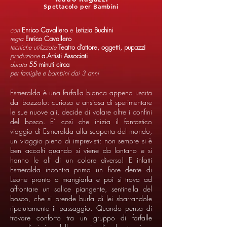
Spettacolo per Bambini
con
Enrico Cavallero
e
Letizia Buchini
regia
Enrico Cavallero
tecniche utilizzate
Teatro d’attore, oggetti, pupazzi
produzione
a.Artisti Associati
durata
55 minuti circa
per famiglie e bambini dai 3 anni
Esmeralda è una farfalla bianca appena uscita
dal bozzolo: curiosa e ansiosa di sperimentare
le sue nuove ali, decide di volare oltre i confini
del bosco. E’ così che inizia il fantastico
viaggio di Esmeralda alla scoperta del mondo,
un viaggio pieno di imprevisti: non sempre si è
ben accolti quando si viene da lontano e si
hanno le ali di un colore diverso! E infatti
Esmeralda incontra prima un fiore dente di
Leone pronto a mangiarla e poi si trova ad
affrontare un salice piangente, sentinella del
bosco, che si prende burla di lei sbarrandole
ripetutamente il passaggio. Quando pensa di
trovare conforto tra un gruppo di farfalle