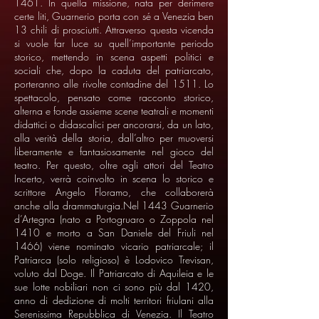
1461. In quella missione, nata per derimere
certe liti, Guarnerio porta con sé a Venezia ben
13 chili di prosciutti. Attraverso questa vicenda
si vuole far luce su quell’importante periodo
storico, mettendo in scena aspetti politici e
sociali che, dopo la caduta del patriarcato,
porteranno alle rivolte contadine del 1511. Lo
spettacolo, pensato come racconto storico,
alterna e fonde assieme scene teatrali e momenti
didattici o didascalici per ancorarsi, da un lato,
alla verità della storia, dall’altro per muoversi
liberamente e fantasiosamente nel gioco del
teatro. Per questo, oltre agli attori del Teatro
Incerto, verrà coinvolto in scena lo storico e
scrittore Angelo Floramo, che collaborerà
anche alla drammaturgia.Nel 1443 Guarnerio
d’Artegna (nato a Portogruaro o Zoppola nel
1410 e morto a San Daniele del Friuli nel
1466) viene nominato vicario patriarcale; il
Patriarca (solo religioso) è Lodovico Trevisan,
voluto dal Doge. Il Patriarcato di Aquileia e le
sue lotte nobiliari non ci sono più dal 1420,
anno di dedizione di molti territori friulani alla
Serenissima Repubblica di Venezia. Il Teatro