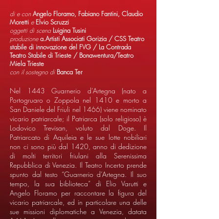
di e con
Angelo Floramo, Fabiano Fantini, Claudio
Moretti
e
Elvio Scruzzi
oggetti di scena
Luigina Tusini
produzione
a.Artisti Associati Gorizia / CSS Teatro
stabile di innovazione del FVG / La Contrada
Teatro Stabile di Trieste / Bonawentura/Teatro
Miela Trieste
con il sostegno di
Banca Ter
Nel 1443 Guarnerio d’Artegna (nato a
Portogruaro o Zoppola nel 1410 e morto a
San Daniele del Friuli nel 1466) viene nominato
vicario patriarcale; il Patriarca (solo religioso) è
Lodovico Trevisan, voluto dal Doge. Il
Patriarcato di Aquileia e le sue lotte nobiliari
non ci sono più dal 1420, anno di dedizione
di molti territori friulani alla Serenissima
Repubblica di Venezia. Il Teatro Incerto prende
spunto dal testo “Guarnerio d’Artegna. Il suo
tempo, la sua biblioteca” di Elio Varutti e
Angelo Floramo per raccontare la figura del
vicario patriarcale, ed in particolare una delle
sue missioni diplomatiche a Venezia, datata