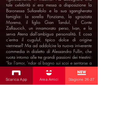
tale celebrità si era messa a disposizione la
Baronessa Sufiarefolo e la sua sgangherata
famiglia: la sorella Ponziana, la sgraziata
Morena, il figlio Gian Tandul, il Conte
Zaflaucich, un innamorato perso, Ivan, e la
serva Atena dall’ambigua personalità. E cosa
c’entra il cuguluf, tipico dolce di origine
viennese? Ma ad addolcire la nuova irriverente
commedia in dialetto di Alessandro Fullin, che
ruota intorno alle tre grandi passioni dei triestini:
“far l’amor, ‘ndar al bagno sui scoi e sentarse a
tavola”.
Scarica App
Area Amici
Stagione 26-27