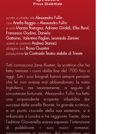
Prosa Dialettale
scritto e diretto da
Alessandro Fullin
con
Ariella Reggio
e
Alessandro Fullin
e con
Marzia Postogna, Adriano Giraldi, Elke Burul,
Francesco Godina, Daniela
Gattorno, Valentino Pagliei, Leonardo Zannier
scene e costumi
Andrea Stanisci
disegno luci
Bruno Guastini
produzione
La Contrada Teatro stabile di Trieste
Tutti conoscono Jane Austen, la scrittrice che ha
fatto tremare i cuori dalla fine del ‘700 fino a
oggi. Tutti i suoi biografi hanno sempre pensato
che lei non avesse mai abbandonato la natia
Inghilterra, ma recentemente, a seguito di
circostanze fortunate, Alessandro Fullin ha fatto
una sorprendente scoperta: infastidita dai
successi delle sorelle Brontë, la grande scrittrice,
a un punto cruciale della sua esistenza, si è
imbarcata a Londra e ha raggiunto Trieste, dove
l’editore Giovanella aveva espresso l’intenzione
di pubblicare i suoi nuovi romanzi,
rigorosamente in triestino. Ad accogliere una