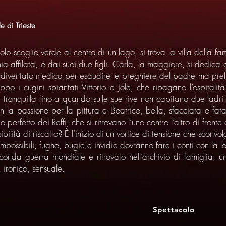
e di Trieste
colo scoglio verde al centro di un lago, si trova la villa della 
a affilata, e dai suoi due figli. Carla, la maggiore, si dedica all
è diventato medico per esaudire le preghiere del padre ma preferi
po i cugini spiantati Vittorio e Jole, che ripagano l’ospitali
rre tranquilla fino a quando sulle sue rive non capitano due ladr
a passione per la pittura e Beatrice, bella, sfacciata e fatale
do perfetto dei Reffi, che si ritrovano l’uno contro l’altro di fro
bilità di riscatto? È l’inizio di un vortice di tensione che sconvol
impossibili, fughe, bugie e invidie dovranno fare i conti con la l
onda guerra mondiale e ritrovato nell’archivio di famiglia, un
 ironico, sensuale.
Spettacolo