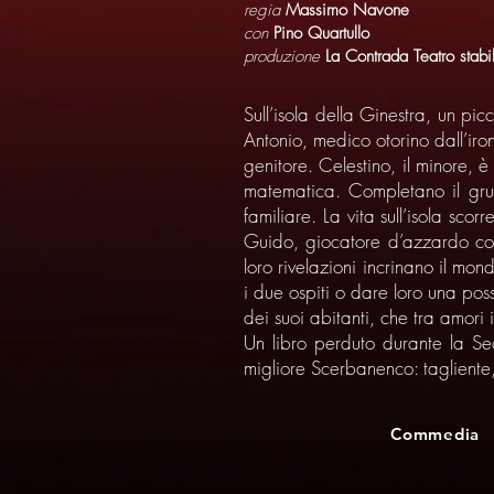
regia
Massimo Navone
con
Pino Quartullo
produzione
La Contrada Teatro stabil
Sull’isola della Ginestra, un pic
Antonio, medico otorino dall’ironi
genitore. Celestino, il minore, 
matematica. Completano il grup
familiare. La vita sull’isola sco
Guido, giocatore d’azzardo con l
loro rivelazioni incrinano il mon
i due ospiti o dare loro una possi
dei suoi abitanti, che tra amori 
Un libro perduto durante la Sec
migliore Scerbanenco: tagliente,
Commedia