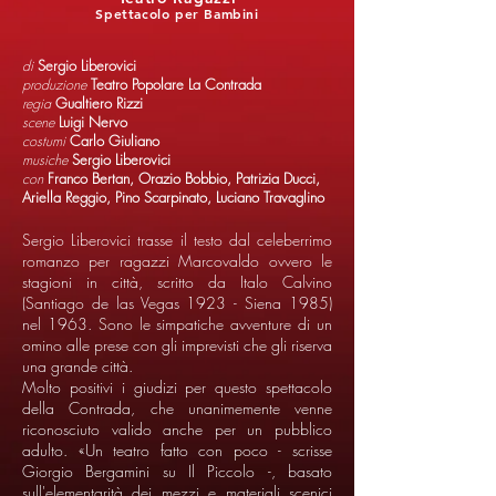
Spettacolo per Bambini
di
Sergio Liberovici
produzione
Teatro Popolare La Contrada
regia
Gualtiero Rizzi
scene
Luigi Nervo
costumi
Carlo Giuliano
musiche
Sergio Liberovici
con
Franco Bertan, Orazio Bobbio, Patrizia Ducci,
Ariella Reggio, Pino Scarpinato, Luciano Travaglino
Sergio Liberovici trasse il testo dal celeberrimo
romanzo per ragazzi Marcovaldo ovvero le
stagioni in città, scritto da Italo Calvino
(Santiago de las Vegas 1923 - Siena 1985)
nel 1963. Sono le simpatiche avventure di un
omino alle prese con gli imprevisti che gli riserva
una grande città.
Molto positivi i giudizi per questo spettacolo
della Contrada, che unanimemente venne
riconosciuto valido anche per un pubblico
adulto. «Un teatro fatto con poco - scrisse
Giorgio Bergamini su Il Piccolo -, basato
sull'elementarità dei mezzi e materiali scenici