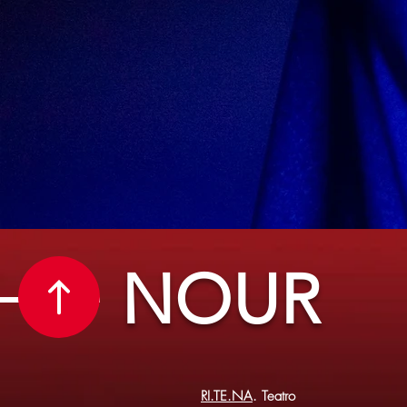
NOUR
RI.TE.NA
. Teatro