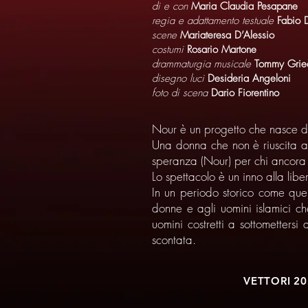
di e con
Maria Claudia Pesapane
regia e adattamento testuale
Fabio 
scene
Mariateresa D’Alessio
costumi
Rosario Martone
drammaturgia musicale
Tommy Grie
disegno luci
Desideria Angeloni
foto di scena
Dario Fiorentino
Nour è un progetto che nasce da
Una donna che non è riuscita a
speranza (Nour) per chi ancora c
Lo spettacolo è un inno alla libe
In un periodo storico come quel
donne e agli uomini islamici ch
uomini costretti a sottomettersi 
scontata.
VETTORI 20