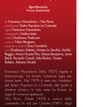
Spettacolo
Prosa Dialettale
di
Francesco Macedonio
e
Nini Perno
produzione
Teatro Popolare La Contrada
regia
Francesco Macedonio
coreografia
Ondina Ledo
scene
Gianfranco Padovani
costumi
Fabio Bergamo
musiche a cura di
Livio Cecchelin
con
Gianfranco Saletta, Mimmo Lo Vecchio, Ariella
Reggio, Maria Grazia Plos, Liliana Decaneva, Laura
Bardi, Riccardo Canali, Lidia Braico, Orazio
Bobbio, Adriano Giraldi
Francesco Macedonio (Idria 1927) regista e
drammaturgo, ha firmato numerose regie per
diversi teatri. Nel 1976 è stato tra i fondatori
del Teatro Popolare La Contrada, del quale è
direttore artistico. In tale veste ha firmato la
regia di numerosi spettacoli.
Nini Perno, (Trieste 1935) è autrice della
commedia Un sial per Carlotta (1981), degli