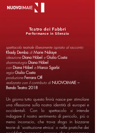
Teatro dei Fabbri
Performance in Silenzio
spettacolo teatrale liberamente ispirato al racconto
Khady Demba
di
Marie Ndiaye
ideazione
Diana Höbel
e
Giulio Costa
drammaturgia
Diana Höbel
con
Diana Höbel
e
Marco Sgarbi
regia
Giulio Costa
produzione
Ferrara Off
realizzato con il contributo di
NUOVOIMAIE –
Bando Teatro 2018
Un giorno tutto questo finirà nasce per stimolare
una riflessione sulla nostra identità di europei e
occidentali. Con lo spettacolo si intende
indagare il nostro sentimento di pericolo, più o
meno inconscio, che trova sfogo in bizzarre
teorie di ‘sostituzione etnica’ o nelle pratiche dei
cosiddetti ‘preppers’, persone che si preparano