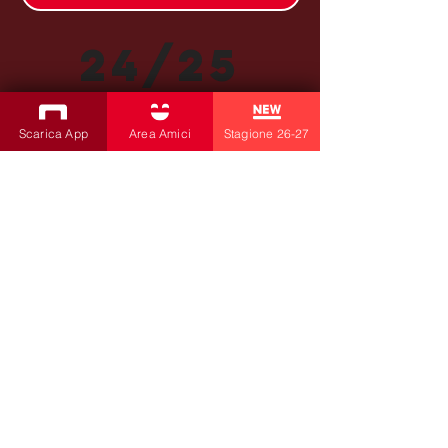
24/25
Scarica App
Area Amici
Stagione 26-27
SUBSCRIBE TO THE NEWSLETTER
Productions
Bobbio Theatre
Fabbri Theater
Children's Theatre
Cultural Association
la contrada