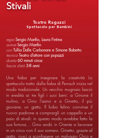
Stivali
Teatro Ragazzi
Spettacolo per Bambini
regia
Sergio Manfio, Laura Fintina
autore
Sergio Manfio
con
Tullia Dalle Carbonare e Simone Babetto
tecnica
Teatro d’attore con pupazzi
durata
60 minuti circa
fascia d’età
3-8 anni
Una fiaba per insegnare la creatività Lo
spettacolo tratto dalla fiaba di Perrault inizia nel
modo tradizionale. Un vecchio mugnaio lasciò
in eredità ai tre figli i suoi beni: a Ginone il
mulino, a Gino l’asino e a Ginetto, il più
giovane, un gatto. Il furbo felino convinse il
nuovo padrone a comprargli un cappello e un
paio di stivali: in questo modo avrebbe fatto la
sua fortuna… Gino andò in Oriente a lavorare
in un circo con il suo somaro. Ginetto, grazie al
gatto, riuscì a sconfiggere un malvagio Orco e