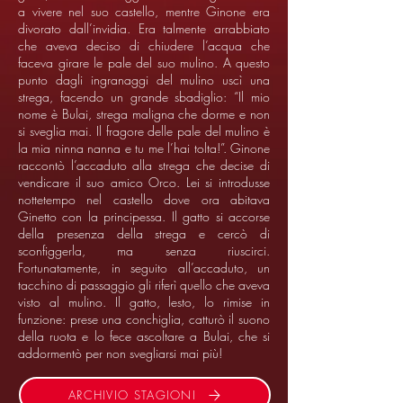
a vivere nel suo castello, mentre Ginone era
divorato dall’invidia. Era talmente arrabbiato
che aveva deciso di chiudere l’acqua che
faceva girare le pale del suo mulino. A questo
punto dagli ingranaggi del mulino uscì una
strega, facendo un grande sbadiglio: “Il mio
nome è Bulai, strega maligna che dorme e non
si sveglia mai. Il fragore delle pale del mulino è
la mia ninna nanna e tu me l’hai tolta!”. Ginone
raccontò l’accaduto alla strega che decise di
vendicare il suo amico Orco. Lei si introdusse
nottetempo nel castello dove ora abitava
Ginetto con la principessa. Il gatto si accorse
della presenza della strega e cercò di
sconfiggerla, ma senza riuscirci.
Fortunatamente, in seguito all’accaduto, un
tacchino di passaggio gli riferì quello che aveva
visto al mulino. Il gatto, lesto, lo rimise in
funzione: prese una conchiglia, catturò il suono
della ruota e lo fece ascoltare a Bulai, che si
addormentò per non svegliarsi mai più!
ARCHIVIO STAGIONI