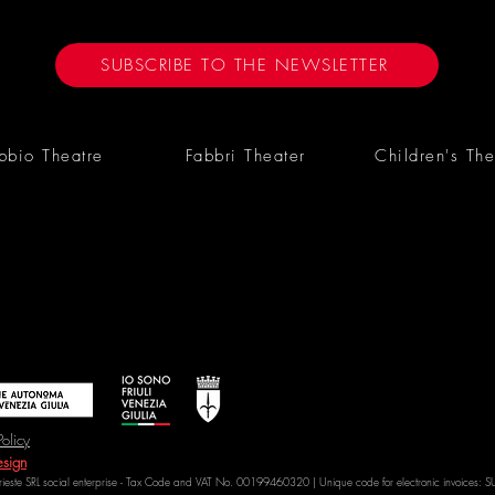
SUBSCRIBE TO THE NEWSLETTER
bbio Theatre
Fabbri Theater
Children's The
Policy
sign
Trieste SRL social enterprise - Tax Code and VAT No. 00199460320 | Unique code for electronic invoices