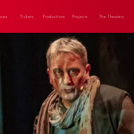
hows
Tickets
Productions
Projects
The Theaters