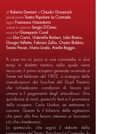
di
Roberto Damiani
e
Claudio Grisancich
produzione
Teatro Popolare La Contrada
regia
Francesco Macedonio
scene e costumi
Sergio D’Osmo
musiche
Giampaolo Coral
con
Lilia Carini, Gabriella Barberi, Lidia Braico,
Giorgio Valletta, Fabrizio Zullia, Orazio Bobbio,
Tonino Pavan, Mario Licalsi, Ariella Reggio
A casa tra un poco è una commedia in due
tempi in dialetto triestino nella quale viene
rievocato il primo sciopero generale avvenuto a
Trieste nel febbraio del 1902, a sostegno delle
rivendicazioni dei fuochisti del Lloyd Triestino
che richiedevano condizioni di lavoro più
umane e il pagamento degli straordinari. Una
quindicina di morti, parecchi feriti e il promotore
dello sciopero, Carlo Ucekar, sei settimane in
carcere. Questo fu il bilancio delle agitazioni
che però alla fine fecero ottenere ai lavoratori
ciò che chiedevano.
Lo spettacolo, che segnò il debutto della
compagnia del Teatro Popolare La Contrada, fu