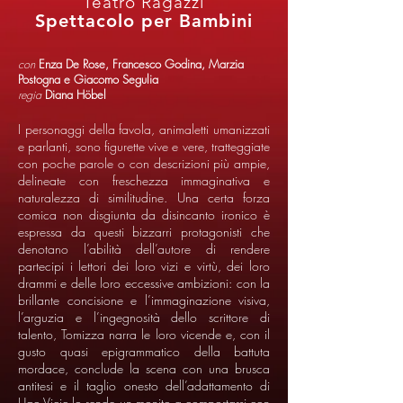
Teatro Ragazzi
Spettacolo per Bambini
con
Enza De Rose, Francesco Godina, Marzia
Postogna e Giacomo Segulia
regia
Diana Höbel
I personaggi della favola, animaletti umanizzati
e parlanti, sono figurette vive e vere, tratteggiate
con poche parole o con descrizioni più ampie,
delineate con freschezza immaginativa e
naturalezza di similitudine. Una certa forza
comica non disgiunta da disincanto ironico è
espressa da questi bizzarri protagonisti che
denotano l’abilità dell’autore di rendere
partecipi i lettori dei loro vizi e virtù, dei loro
drammi e delle loro eccessive ambizioni: con la
brillante concisione e l’immaginazione visiva,
l’arguzia e l’ingegnosità dello scrittore di
talento, Tomizza narra le loro vicende e, con il
gusto quasi epigrammatico della battuta
mordace, conclude la scena con una brusca
antitesi e il taglio onesto dell’adattamento di
Ugo Vicic lo rende un monito a comportarsi con