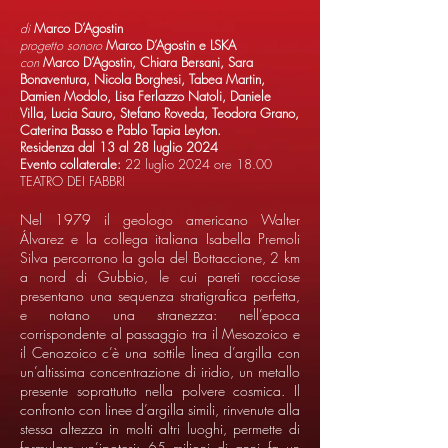
di
Marco D’Agostin
progetto sonoro
Marco D’Agostin e LSKA
con
Marco D’Agostin, Chiara Bersani, Sara
Bonaventura, Nicola Borghesi, Tabea Martin,
Damien Modolo, Lisa Ferlazzo Natoli, Daniele
Villa, Lucia Sauro, Stefano Roveda, Teodora Grano,
Caterina Basso e Pablo Tapia Leyton.
Residenza dal 13 al 28 luglio 2024
Evento collaterale:
22 luglio 2024 ore 18.00
TEATRO DEI FABBRI
Nel 1979 il geologo americano Walter
Álvarez e la collega italiana Isabella Premoli
Silva percorrono la gola del Bottaccione, 2 km
a nord di Gubbio, le cui pareti rocciose
presentano una sequenza stratigrafica perfetta,
e notano una stranezza: nell’epoca
corrispondente al passaggio tra il Mesozoico e
il Cenozoico c’è una sottile linea d’argilla con
un’altissima concentrazione di iridio, un metallo
presente soprattutto nella polvere cosmica. Il
confronto con linee d’argilla simili, rinvenute alla
stessa altezza in molti altri luoghi, permette di
formulare un’ipotesi: 65 milioni di anni fa un