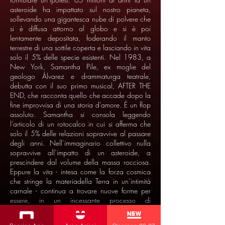
asteroide ha impattato sul nostro pianeta,
sollevando una gigantesca nube di polvere che
si è diffusa attorno al globo e si è poi
lentamente depositata, foderando il manto
terrestre di una sottile coperta e lasciando in vita
solo il 5% delle specie esistenti. Nel 1983, a
New York, Samantha Pile, ex moglie del
geologo Álvarez e drammaturga teatrale,
debutta con il suo primo musical, AFTER THE
END, che racconta quello che accade dopo la
fine improvvisa di una storia d’amore. È un flop
assoluto. Samantha si consola leggendo
l’articolo di un rotocalco in cui si afferma che
solo il 5% delle relazioni sopravvive al passare
degli anni. Nell’immaginario collettivo nulla
sopravvive all’impatto di un asteroide, a
prescindere dal volume della massa rocciosa.
Eppure la vita - intesa come la forza cosmica
che stringe la materiadella Terra in un’intimità
carnale - continua a trovare nuove forme per
essere, in un incessante processo di
metamorfosi.