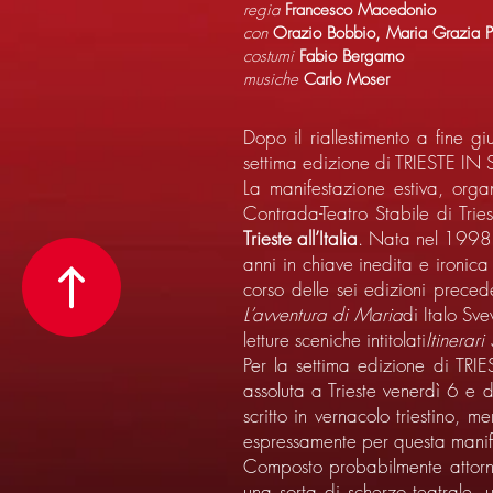
regia
Francesco Macedonio
con
Orazio Bobbio, Maria Grazia Pl
costumi
Fabio Bergamo
musiche
Carlo Moser
Dopo il riallestimento a fine g
settima edizione di TRIESTE 
La manifestazione estiva, org
Contrada-Teatro Stabile di Trie
Trieste all’Italia
. Nata nel 1998 d
anni in chiave inedita e ironica 
corso delle sei edizioni precede
L’avventura di Maria
di Italo Sv
letture sceniche intitolati
Itinerari
Per la settima edizione di TR
assoluta a Trieste venerdì 6 e
scritto in vernacolo triestino, m
espressamente per questa mani
Composto probabilmente atto
una sorta di scherzo teatrale,