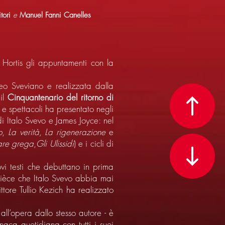
tori
e
Manuel Fanni Canelles
 Hortis gli appuntamenti con la
eo Sveviano e realizzata dalla
 il
Cinquantenario del ritorno di
e spettacoli ha presentato negli
di Italo Svevo e James Joyce: nel
o
,
La verità, La rigenerazione
e
mare grega
,
Gli Ulissidi
) e i cicli di
i testi che debuttano in prima
pièce che Italo Svevo abbia mai
ittore Tullio Kezich ha realizzato
o all’opera dallo stesso autore - è
naca quotidiana con tutti i suoi