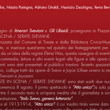
os, Marzia Postogna, Adriano Giraldi, Maurizio Zacchigna, Xenia Bevi
iugno di
Itinerari Sveviani
e
Gli Ulissidi
, proseguono in Piazza
IN SCENA / SERATE SVEVIANE.
anizzata dal Comune di Trieste e dalla Biblioteca Civica-Mus
ste, si inserisce quest’anno nel quadro dei festeggiamenti per
a un’idea della regista Elena Vitas, questa rassegna di eventi 
commedie, letture e altri eventi legati alle figure e alle opere 
nti sono stati presentati al pubblico triestino
Terzetto spezzat
evo,
collage
tratti da opere di Svevo e Joyce (
Ulisse ovvero tu 
 Sveviani
e
Joyceani
.
IESTE IN SCENA / SERATE SVEVIANE sono stati scelti due nuov
 domenica 8 agosto. Il primo spettacolo è
“Atto unico”
,
la sola 
entre il secondo testo è un’opera inedita che il giornalista e scr
festazione,
“Italo Svevo, genero letterario”
.
rno al 1913-1914,
“Atto unico”
- il cui insolito titolo venne dat
 un
divertissement
in cui Svevo porta sulla scena un fatto di cro