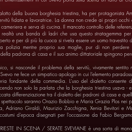
.
alotto della buona borghesia triestina, ha per protagonista Am
ervitù fidata e lavoratrice. La donna non crede ai propri occhi 
ameriera e serva di cucina. Il mancato controllo delle refere
 in realtà una banda di ladri che usa questo stratagemma per i
perto e per di più la cuoca si rivela essere un uomo travestito
la polizia mentre proprio sua moglie, pur di non perdere i 
ni della padrona di casa e il suo animo dittatoriale spingono per
nico, si nasconde il problema della servitù, vivamente sentito n
 Svevo ne fece un simpatico apologo in cui l’elemento paradossal
teria fondante della commedia. L’uso del dialetto consente di 
ducendo non solo la parlata che la borghesia triestina usava - e
ta differenziazione tra il dialetto dei padroni di casa e quello
to spettacolo saranno Orazio Bobbio e Maria Grazia Plos nei pa
, Adriano Giraldi, Maurizio Zacchigna, Xenia Bevitori e Man
 i costumi d’epoca disegnati per l’occasione da Fabio Berga
 TRIESTE IN SCENA / SERATE SVEVIANE è una sorta di monolog