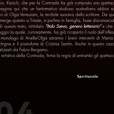
io. Kezich, che per la Contrada ha già composto uno spettacol
gina qui che un fantomatico studioso australiano abbia sc
to di Olga Veneziani, la terribile suocera dello scrittore. Da 
erge quanto a Trieste, e perfino in famiglia, fosse disconosciut
di questo testo, intitolato
“Italo Svevo, genero letterario”
e che 
eggio la quale, curiosamente, ha già ricoperto il ruolo dell’infl
onologo di Ariella-Olga saranno i brevi interventi di Maria
igna e il pianoforte di Cristina Santin. Anche in questo caso
ealizzati da Fabio Bergamo.
rtistico della Contrada, firma la regia di entrambi gli spettaco
Spettacolo
04