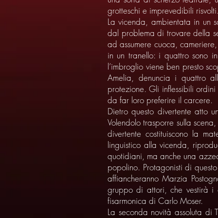
grotteschi e imprevedibili risvolti
La vicenda, ambientata in un s
dal problema di trovare della s
ad assumere cuoca, cameriere, c
in un tranello: i quattro sono
l’imbroglio viene ben presto sco
Amelia, denuncia i quattro al
protezione. Gli inflessibili ordi
da far loro preferire il carcere.
Dietro questo divertente atto u
Volendolo trasporre sulla scena,
divertente costituiscono la ma
linguistico alla vicenda, ripro
quotidiani, ma anche una azzecca
popolino. Protagonisti di ques
affiancheranno Marzia Postogna
gruppo di attori, che vestirà
fisarmonica di Carlo Moser.
La seconda novità assoluta di