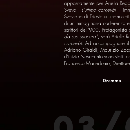
appositamente per Ariella Regg
Svevo -
L’ultimo carnevàl
– imma
Sveviano di Trieste un manoscrit
di un’immaginaria conferenza em
scrittori del ‘900. Protagonista 
da sua suocera”
, sarà Ariella R
carnevàl
. Ad accompagnare il m
Adriano Giraldi, Maurizio Zacch
d’inizio Novecento sono stati r
Francesco Macedonio, Direttore a
Dramma
03/