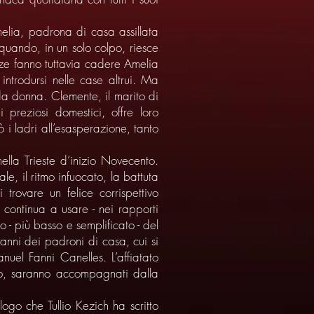
elia, padrona di casa assillata
quando, in un solo colpo, riesce
nze fanno tuttavia cadere Amelia
ntrodursi nelle case altrui. Ma
 da donna. Clemente, il marito di
preziosi domestici, offre loro
ò i ladri all’esasperazione, tanto
ella Trieste d’inizio Novecento.
e, il ritmo infuocato, la battuta
trovare un felice corrispettivo
 continua a usare - nei rapporti
 - più basso e semplificato - del
nni dei padroni di casa, cui si
uel Fanni Canelles. L’affiatato
mo, saranno accompagnati dalla
o che Tullio Kezich ha scritto