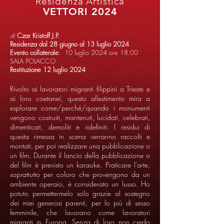
Residenza Artistica
VETTORI 2024
di
Czar Kristoff J.P.
Residenza dal 28 giugno al 13 luglio 2024
Evento collaterale
: 10 luglio 2024 ore 18.00
SALA POLACCO
Restituzione 12 luglio 2024
Rivolto ai lavoratori migranti filippini a Trieste e
ai loro coetanei, questo allestimento mira a
esplorare come/perché/quando i monumenti
vengono costruiti, mantenuti, lucidati, celebrati,
dimenticati, demoliti e ridefiniti. I residui di
questa rimessa in scena verranno raccolti e
montati, per poi realizzare una pubblicazione o
un film. Durante il lancio della pubblicazione o
del film è previsto un karaoke. Praticare l'arte,
soprattutto per coloro che provengono da un
ambiente operaio, è considerato un lusso. Ho
potuto permettermelo solo grazie al sostegno
dei miei generosi parenti, per lo più di sesso
femminile, che lavorano come lavoratori
migranti in Europa. Senza di loro non credo