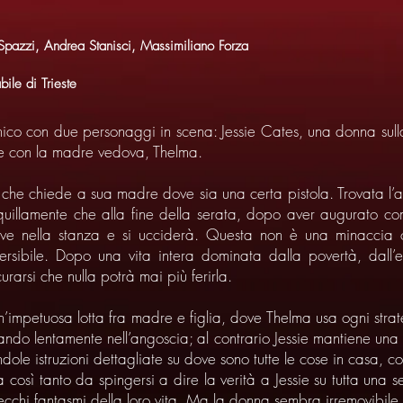
Spazzi, Andrea Stanisci, Massimiliano Forza
ile di Trieste
co con due personaggi in scena: Jessie Cates, una donna sull
ve con la madre vedova, Thelma.
che chiede a sua madre dove sia una certa pistola. Trovata l’ar
nquillamente che alla fine della serata, dopo aver augurato c
ve nella stanza e si ucciderà. Questa non è una minaccia o
ersibile. Dopo una vita intera dominata dalla povertà, dall’e
urarsi che nulla potrà mai più ferirla.
n’impetuosa lotta fra madre e figlia, dove Thelma usa ogni stra
ando lentamente nell’angoscia; al contrario Jessie mantiene una 
ole istruzioni dettagliate su dove sono tutte le cose in casa, c
così tanto da spingersi a dire la verità a Jessie su tutta una 
vecchi fantasmi della loro vita. Ma la donna sembra irremovibil