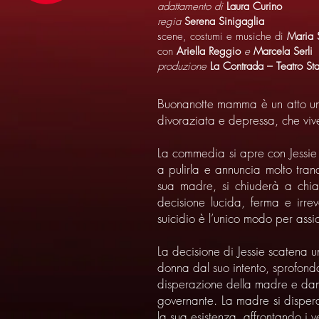
adattamento di
Laura Curino
regia
Serena Sinigaglia
scene, costumi e musiche di
Maria 
con
Ariella Reggio
e
Marcela Serli
produzione
La Contrada – Teatro Stab
Buonanotte mamma è un atto uni
divoraziata e depressa, che vi
La commedia si apre con Jessie 
a pulirla e annuncia molto tra
sua madre, si chiuderà a chia
decisione lucida, ferma e irrev
suicidio è l’unico modo per assic
La decisione di Jessie scatena u
donna dal suo intento, sprofond
disperazione della madre e dand
governante. La madre si dispera 
la sua esistenza, affrontando i 