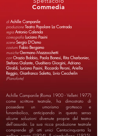
Spettacolo
Commedia
di
Achille Campanile
produzione
Teatro Popolare La Contrada
regia
Antonio Calenda
coreografia
Luciano Pasini
scene
Sergio D'Osmo
costumi
Fabio Bergamo
musiche
Germano Mazzocchetti
con
Orazio Bobbio, Paola Bonesi, Rita Charbonier,
Stefano Galante, Gualtiero Giorgini, Adriano
Giraldi, Luciano Pasini, Riccardo Peroni, Ariella
Reggio, Gianfranco Saletta, Livio Cecchelin
(Pianoforte)
Achille Campanile (Roma 1900 - Velletri 1977)
come scrittore teatrale, ha dimostrato di
possedere un umorismo grottesco e
funambolico, anticipando in questo senso
alcune soluzioni divenute proprie del teatro
dell'assurdo. La sua ricca produzione teatrale
comprende gli atti unici Centocinquanta la
gallina canta (1924), Il ciambellone (1925),