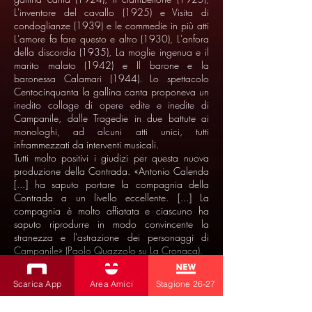
L'inventore del cavallo (1925) e Visita di
condoglianze (1939) e le commedie in più atti
L'amore fa fare questo e altro (1930), L'anfora
della discordia (1935), La moglie ingenua e il
marito malato (1942) e Il barone e la
baronessa Calamari (1944). Lo spettacolo
Centocinquanta la gallina canta proponeva un
inedito collage di opere edite e inedite di
Campanile, dalle Tragedie in due battute ai
monologhi, ad alcuni atti unici, tutti
inframmezzati da interventi musicali.
Tutti molto positivi i giudizi per questa nuova
produzione della Contrada. «Antonio Calenda
[...] ha saputo portare la compagnia della
Contrada a un livello eccellente. [...] La
compagnia è molto affiatata e ciascuno ha
saputo riprodurre in modo convincente la
stranezza e l'astrazione dei personaggi di
Campanile» (Paolo Quazzolo su La Cronaca).
«Un esempio probante di "teatro leggero", dove
la compagnia dei dieci interpreti trova modo di
Scarica App
Area Amici
Stagione 26-27
cimentarsi anche nel canto e nel ballo, oltre a
lasciare spazio ai dicitori fini (con personali