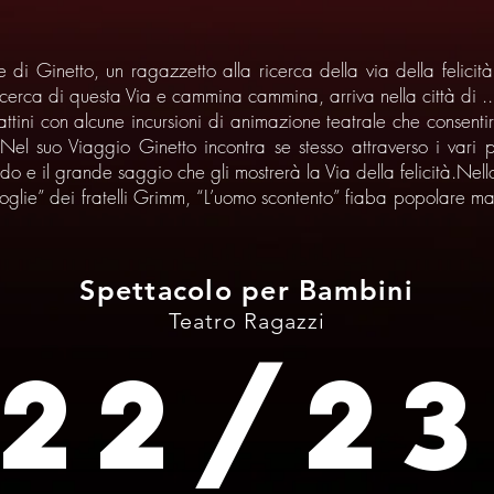
e di Ginetto, un ragazzetto alla ricerca della via della felici
ricerca di questa Via e cammina cammina, arriva nella città di ..
ttini con alcune incursioni di animazione teatrale che consenti
 Nel suo Viaggio Ginetto incontra se stesso attraverso i vari
ondo e il grande saggio che gli mostrerà la Via della felicità.Ne
 moglie” dei fratelli Grimm, “L’uomo scontento” fiaba popolare ma
Spettacolo per Bambini
Teatro Ragazzi
22/2