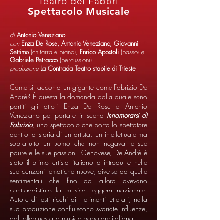
Teatro dei Fabbri
Spettacolo Musicale
di
Antonio Veneziano
con
Enza De Rose, Antonio Veneziano, Giovanni
Settimo
(chitarra e piano),
Enrico Apostoli
(basso)
e
Gabriele Petracco
(percussioni)
produzione
La Contrada Teatro stabile di Trieste
Come si racconta un gigante come Fabrizio De
André? È questa la domanda dalla quale sono
partiti gli attori Enza De Rose e Antonio
Veneziano per portare in scena
Innamorarsi di
Fabrizio
, uno spettacolo che porta lo spettatore
dentro la storia di un artista, un intellettuale ma
soprattutto un uomo che non negava le sue
paure e le sue passioni. Genovese, De André è
stato il primo artista italiano a introdurre nelle
sue canzoni tematiche nuove, diverse da quelle
sentimentali che fino ad allora avevano
contraddistinto la musica leggera nazionale.
Autore di testi ricchi di riferimenti letterari, nella
sua produzione confluiscono svariate influenze,
dal folk-blues alla musica popolare italiana.