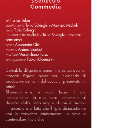
Spettacolo
Commedia
di
Francis Veber
adattamento
Tullio Solenghi
e
Maurizio Micheli
regia
Tullio Solenghi
con
Maurizio Micheli
e
Tullio Solenghi
e
con altri
sette attori
scene
Alessandro Chiti
costumi
Andrea Stanisci
musiche
Massimiliano Forza
arrangiamenti
Fabio Valdemarin
Contabile diligente e uomo mite senza qualità,
François Pignon lavora per un’azienda di
produzioni derivanti dal caucciù, preservativi in
primis.
Sfortunatamente, è stato deciso il suo
licenziamento, la qual cosa, unitamente al
divorzio dalla bella moglie di cui è ancora
innamorato e al fatto che il figlio diciassettenne
non lo considera minimamente, lo porta a
contemplare il suicidio.