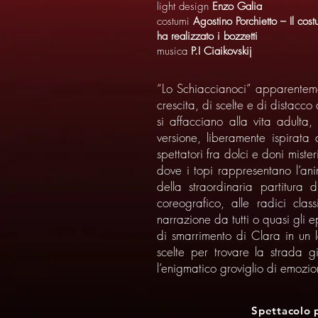
light design
Enzo Galia
costumi
Agostino Porchietto – Il cos
ha realizzato i bozzetti
musica
P.I Ciaikovskij
“Lo Schiaccianoci” apparentemen
crescita, di scelte e di distacc
si affacciano alla vita adulta
versione, liberamente ispirat
spettatori fra dolci e doni miste
dove i topi rappresentano l’ani
della straordinaria partitura
coreografico, alle radici cl
narrazione da tutti o quasi gli e
di smarrimento di Clara in un l
scelte per trovare la strada 
l’enigmatico groviglio di emozion
Spettacolo 