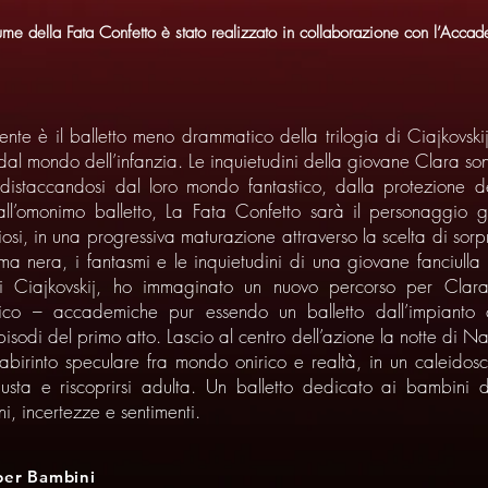
tume della Fata Confetto è stato realizzato in collaborazione con l’Acca
te è il balletto meno drammatico della trilogia di Ciajkovski
o dal mondo dell’infanzia. Le inquietudini della giovane Clara so
, distaccandosi dal loro mondo fantastico, dalla protezione de
a all’omonimo balletto, La Fata Confetto sarà il personaggio
riosi, in una progressiva maturazione attraverso la scelta di sorp
ma nera, i fantasmi e le inquietudini di una giovane fanciulla
 di Ciajkovskij, ho immaginato un nuovo percorso per Clara
assico – accademiche pur essendo un balletto dall’impianto
pisodi del primo atto. Lascio al centro dell’azione la notte di Na
abirinto speculare fra mondo onirico e realtà, in un caleidos
giusta e riscoprirsi adulta. Un balletto dedicato ai bambini
i, incertezze e sentimenti.
per Bambini