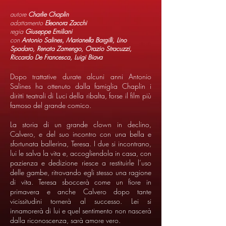
autore
Charlie Chaplin
adattamento
Eleonora Zacchi
regia
Giuseppe Emiliani
con
Antonio Salines, Marianella Bargilli, Lino
Spadaro, Renata Zamengo, Orazio Stracuzzi,
Riccardo De Francesca, Luigi Biava
Dopo trattative durate alcuni anni Antonio
Salines ha ottenuto dalla famiglia Chaplin i
diritti teatrali di Luci della ribalta, forse il film più
famoso del grande comico.
La storia di un grande clown in declino,
Calvero, e del suo incontro con una bella e
sfortunata ballerina, Teresa. I due si incontrano,
lui le salva la vita e, accogliendola in casa, con
pazienza e dedizione riesce a restituirle l’uso
delle gambe, ritrovando egli stesso una ragione
di vita. Teresa sboccerà come un fiore in
primavera e anche Calvero dopo tante
vicissitudini tornerà al successo. Lei si
innamorerà di lui e quel sentimento non nascerà
dalla riconoscenza, sarà amore vero.