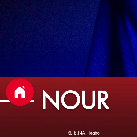
NOUR
RI.TE.NA
. Teatro