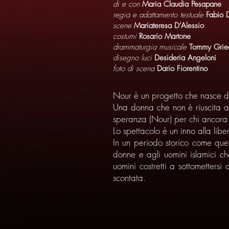
di e con
Maria Claudia Pesapane
regia e adattamento testuale
Fabio 
scene
Mariateresa D’Alessio
costumi
Rosario Martone
drammaturgia musicale
Tommy Grie
disegno luci
Desideria Angeloni
foto di scena
Dario Fiorentino
Nour è un progetto che nasce da
Una donna che non è riuscita a
speranza (Nour) per chi ancora c
Lo spettacolo è un inno alla libe
In un periodo storico come quel
donne e agli uomini islamici ch
uomini costretti a sottomettersi 
scontata.