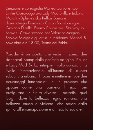
Direzione e coreografia Matteo Carvone Con
Emilie Ouedraogo aka Lady Mad Skillz e Ludovic
Manchin-Opheltes aka Kellias Scena e
drammaturgia Francesco Cocco Sound designer
Giovanni Dinello Evento Collaterale: Stairway to
heaven - Conversazione con Valentina Magnani,
Fabiola Faidiga e gli artisti in residenza. Martedì 8
novembre ore 18.00, Teatro dei Fabbri.
Paradisi è un duetto che vede in scena due
danzatori Krump dalle periferie parigine, Kellias
e Lady Mad Skillz, interpreti molto conosciuti a
livello internazionale all’interno di questa
subcultura urbana. Il focus è mettere in luce due
personaggi intrappolati in un presente che
appare come una barriera f isica, per
prefigurare un futuro diverso: i paradisi, quei
luoghi dove la bellezza regna sovrana, una
bellezza cruda e violenta, che nasce dalla
spinta all’emancipazione e al riscatto sociale.