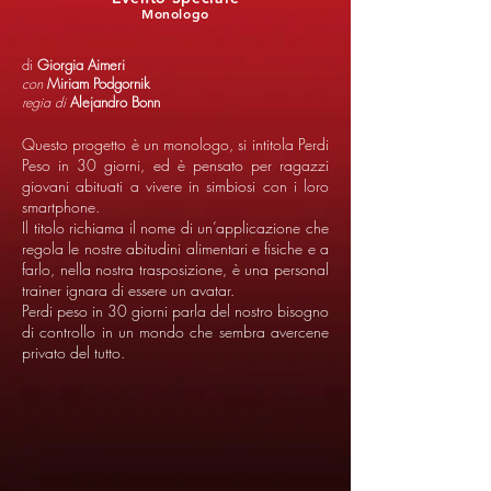
Monologo
di
Giorgia Aimeri
con
Miriam Podgornik
regia
di
Alejandro Bonn
Questo progetto è un monologo, si intitola Perdi
Peso in 30 giorni, ed è pensato per ragazzi
giovani abituati a vivere in simbiosi con i loro
smartphone.
Il titolo richiama il nome di un’applicazione che
regola le nostre abitudini alimentari e fisiche e a
farlo, nella nostra trasposizione, è una personal
trainer ignara di essere un avatar.
Perdi peso in 30 giorni parla del nostro bisogno
di controllo in un mondo che sembra avercene
privato del tutto.