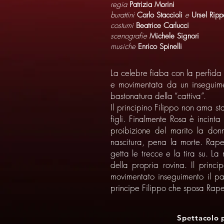
regia
Patrizia Morini
burattini
Carlo Staccioli
e
Ursel Ripp
costumi
Beatrice Carlucci
scenografie
Michele Signori
musiche
Enrico Spinelli
La celebre fiaba con la perfida s
e movimentata da un inseguimen
bastonatura della “cattiva”.
Il principino Filippo non ama 
figli. Finalmente Rosa è incin
proibizione del marito la do
nascitura, pena la morte. Rape
getta le trecce e la tira su. L
della propria rovina. Il princ
movimentato inseguimento il pa
principe Filippo che sposa Raper
Spettacolo 