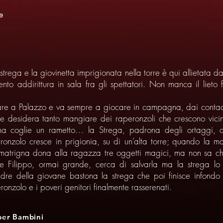
e
trega e la giovinetta imprigionata nella torre è qui allietata da
to addirittura in sala fra gli spettatori. Non manca il lieto 
stare a Palazzo e va sempre a giocare in campagna, dai conta
ta e desidera tanto mangiare dei raperonzoli che crescono vic
nna coglie un rametto… la Strega, padrona degli ortaggi, 
ronzolo cresce in prigionia, su di un’alta torre; quando la 
a matrigna dona alla ragazza tre oggetti magici, ma non sa che
ipe Filippo, ormai grande, cerca di salvarla ma la strega lo
dre della giovane bastona la strega che poi finisce infondo
onzolo e i poveri genitori finalmente rasserenati.
per Bambini