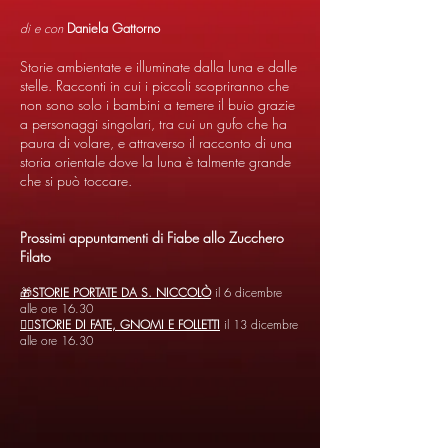
di e con
Daniela Gattorno
Storie ambientate e illuminate dalla luna e dalle
stelle. Racconti in cui i piccoli scopriranno che
non sono solo i bambini a temere il buio grazie
a personaggi singolari, tra cui un gufo che ha
paura di volare, e attraverso il racconto di una
storia orientale dove la luna è talmente grande
che si può toccare.
Prossimi appuntamenti di Fiabe allo Zucchero
Filato
🎁
STORIE PORTATE DA S. NICCOLÒ
il 6 dicembre
alle ore 16.30
🧚‍♀️
STORIE DI FATE, GNOMI E FOLLETTI
il 13 dicembre
alle ore 16.30