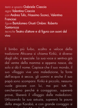
testo e spazio
Gabriele Ciaccia
regia
Valentina Ciaccia
con
Andrea Tufo, Massimo Sconci, Valentina
Franciosi
figure
Bartolomeo Giusti Ombre: Roberto
Santavicca
tecniche
Teatro d’attore e di figura con suoni dal
vivo
Il bimbo più furbo, scaltro e veloce della
tradizione Africana si chiama Kirikù, è diverso
dagli altri, è speciale. La sua voce si sentiva già
dal ventre della mamma e appena nasce, da
solo si dà il nome. Capisce che il suo mondo, il
suo villaggio vive una maledizione, la fonte
dell’acqua è secca, gli uomini e anche il suo
papà sono scomparsi. Kirikù è piccolo, nessuno
vuole giocare con lui, ma poi tutti lo
cercheranno perché è coraggioso, supererà
prove, libererà il villaggio dalle maledizioni.
Utilizzando la sua astuzia, supererà la paura
della strega Karabà, e con grande coraggio si