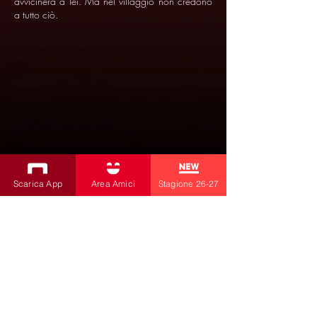
avvicinerà a lei. Ma nel villaggio non credono
a tutto ciò.
Scarica App
Area Amici
Stagione 26-27