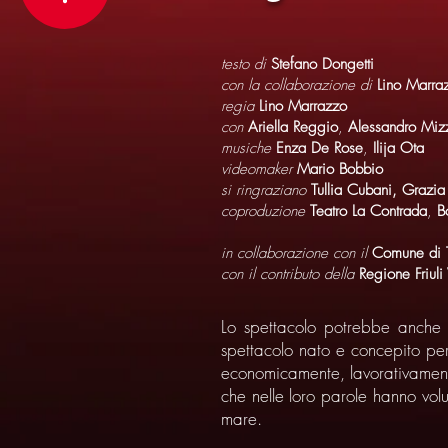
testo di
Stefano Dongetti
con la collaborazione di
Lino Marra
regia
Lino Marrazzo
con
Ariella Reggio
,
Alessandro Miz
musiche
Enza De Rose
,
Ilija Ota
videomaker
Mario Bobbio
si ringraziano
Tullia Cubani, Grazia
coproduzione
Teatro La Contrada
,
B
in collaborazione con il
Comune di T
con il contributo della
Regione Friuli
Lo spettacolo potrebbe anche c
spettacolo nato e concepito per
economicamente, lavorativamente 
che nelle loro parole hanno volu
mare.