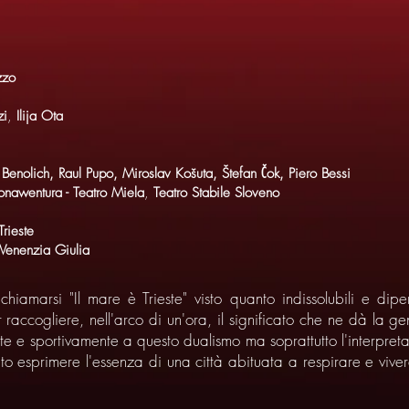
zzo
zi
,
Ilija Ota
 Benolich, Raul Pupo, Miroslav Košuta, Štefan Čok, Piero Bessi
onawentura - Teatro Miela
,
Teatro Stabile Sloveno
rieste
 Venenzia Giulia
hiamarsi "Il mare è Trieste" visto quanto indissolubili e dip
 raccogliere, nell'arco di un'ora, il significato che ne dà la g
e sportivamente a questo dualismo ma soprattutto l'interpretazi
to esprimere l'essenza di una città abituata a respirare e vive