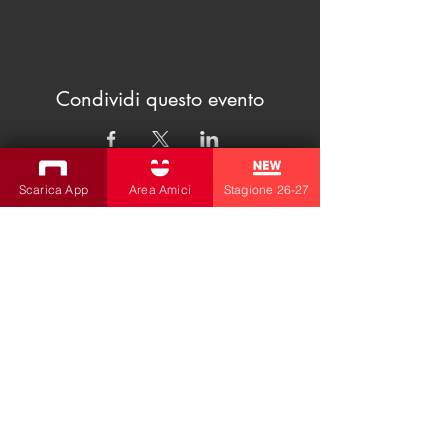
Condividi questo evento
Scarica App
Area Amici
Stagione 26-27
ISCRIVITI ALLA NEWSLETTER
Produzioni
Teatro Bobbio
Teatro dei Fabbri
Teatro Ragazzi
Amici della Contrada