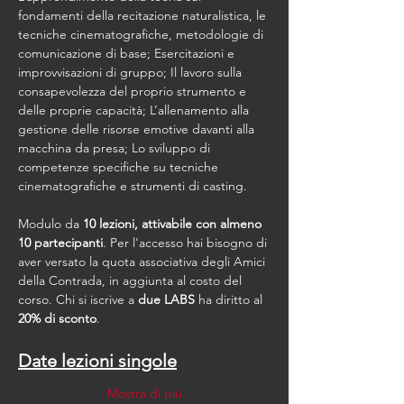
fondamenti della recitazione naturalistica, le 
tecniche cinematografiche, metodologie di 
comunicazione di base; Esercitazioni e 
improvvisazioni di gruppo; Il lavoro sulla 
consapevolezza del proprio strumento e 
delle proprie capacità; L’allenamento alla 
gestione delle risorse emotive davanti alla 
macchina da presa; Lo sviluppo di 
competenze specifiche su tecniche 
cinematografiche e strumenti di casting.
Modulo da 
10 lezioni, attivabile con almeno 
10 partecipanti
. Per l'accesso hai bisogno di 
aver versato la quota associativa degli Amici 
della Contrada, in aggiunta al costo del 
corso. Chi si iscrive a 
due LABS
 ha diritto al 
20% di sconto
.
Date lezioni singole
Mostra di più