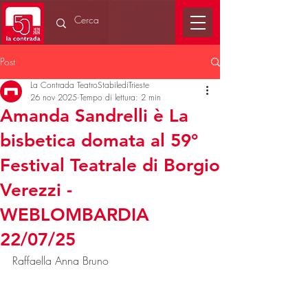
Post
La Contrada TeatroStabilediTrieste
26 nov 2025
Tempo di lettura: 2 min
Amanda Sandrelli è La
bisbetica domata al 59°
Festival Teatrale di Borgio
Verezzi -
WEBLOMBARDIA
22/07/25
Raffaella Anna Bruno