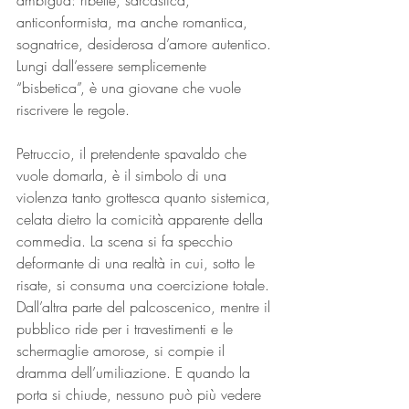
ambigua: ribelle, sarcastica, 
anticonformista, ma anche romantica, 
sognatrice, desiderosa d’amore autentico. 
Lungi dall’essere semplicemente 
“bisbetica”, è una giovane che vuole 
riscrivere le regole.
Petruccio, il pretendente spavaldo che 
vuole domarla, è il simbolo di una 
violenza tanto grottesca quanto sistemica, 
celata dietro la comicità apparente della 
commedia. La scena si fa specchio 
deformante di una realtà in cui, sotto le 
risate, si consuma una coercizione totale. 
Dall’altra parte del palcoscenico, mentre il 
pubblico ride per i travestimenti e le 
schermaglie amorose, si compie il 
dramma dell’umiliazione. E quando la 
porta si chiude, nessuno può più vedere 