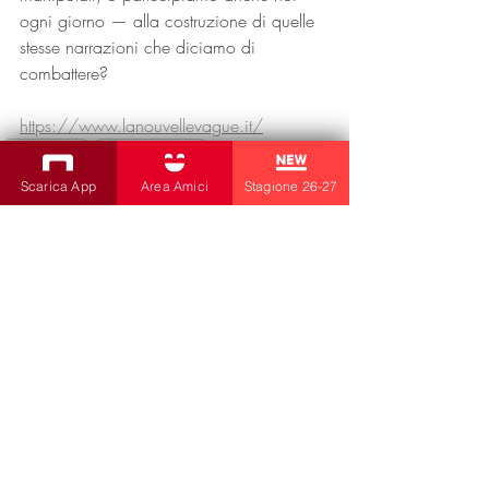
ogni giorno — alla costruzione di quelle 
stesse narrazioni che diciamo di 
combattere?
https://www.lanouvellevague.it/
Teatro Bobbio
Stagione Corrente
Teatro Orazio Bobbio
Scarica App
Area Amici
Stagione 26-27
Post recenti
Mostra tutti