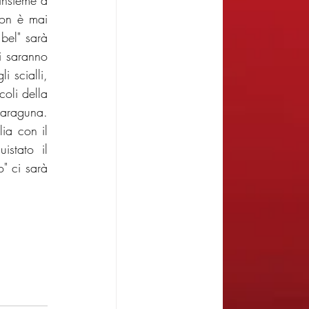
insieme a 
non è mai 
bel" sarà 
i saranno 
 scialli, 
oli della 
araguna. 
a con il 
stato il 
" ci sarà 