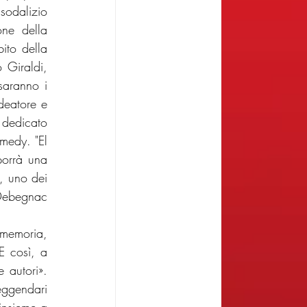
sodalizio 
ne della 
to della 
 Giraldi, 
aranno i 
deatore e 
 dedicato 
medy. "El 
orrà una 
, uno dei 
"Debegnac 
memoria, 
 così, a 
 autori». 
ggendari 