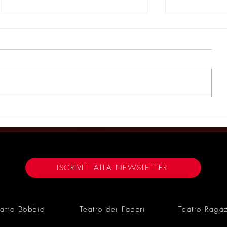
El passeger dimanda se sarà
TRIESTE IN 
bel - FREAKS 31/05/26
19/06/26 
ISCRIVITI ALLA NEWSLETTER
atro Bobbio
Teatro dei Fabbri
Teatro Raga