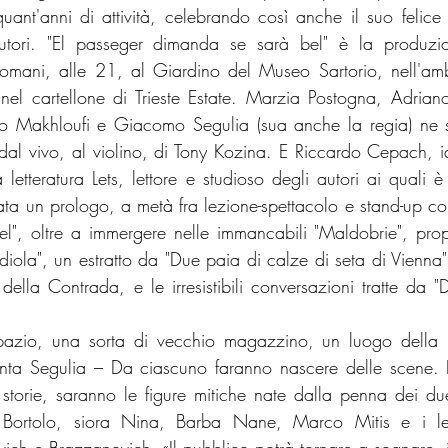
ant'anni di attività, celebrando così anche il suo felice 
utori. "El passeger dimanda se sarà bel" è la produzio
mani, alle 21, al Giardino del Museo Sartorio, nell'ambi
a nel cartellone di Trieste Estate. Marzia Postogna, Adriano
 Makhloufi e Giacomo Segulia (sua anche la regia) ne s
dal vivo, al violino, di Tony Kozina. E Riccardo Cepach, i
letteratura Lets, lettore e studioso degli autori ai quali è
ata un prologo, a metà fra lezione-spettacolo e stand-up co
", oltre a immergere nelle immancabili "Maldobrie", prop
diola", un estratto da "Due paia di calze di seta di Vienna"
 della Contrada, e le irresistibili conversazioni tratte da 
spazio, una sorta di vecchio magazzino, un luogo della 
nta Segulia – Da ciascuno faranno nascere delle scene. E
i storie, saranno le figure mitiche nate dalla penna dei due
r Bortolo, siora Nina, Barba Nane, Marco Mitis e i le