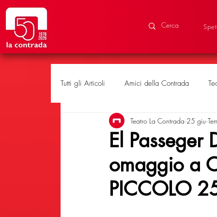
Spet
Tutti gli Articoli
Amici della Contrada
Te
Teatro La Contrada
25 giu
Tem
Eventi speciali
Produzioni
El Passeger 
omaggio a Ca
PICCOLO 2