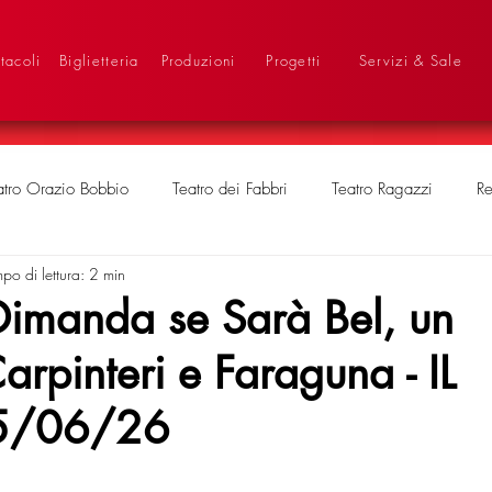
tacoli
Biglietteria
Produzioni
Progetti
Servizi & Sale
atro Orazio Bobbio
Teatro dei Fabbri
Teatro Ragazzi
Re
po di lettura: 2 min
Dimanda se Sarà Bel, un
rpinteri e Faraguna - IL
5/06/26