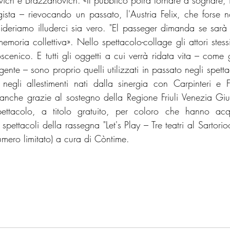
vich e Brazzanovich. «Il pubblico potrà tornare a sognare, 
gista – rievocando un passato, l'Austria Felix, che forse 
ideriamo illuderci sia vero. "El passeger dimanda se sarà 
moria collettiva». Nello spettacolo-collage gli attori stess
cenico. E tutti gli oggetti a cui verrà ridata vita – come gli
ente – sono proprio quelli utilizzati in passato negli spettac
egli allestimenti nati dalla sinergia con Carpinteri e F
anche grazie al sostegno della Regione Friuli Venezia Giuli
ettacolo, a titolo gratuito, per coloro che hanno acqui
i spettacoli della rassegna "Let's Play – Tre teatri al Sartorioo
umero limitato) a cura di Còntime.