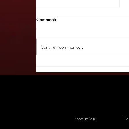
Commenti
Scrivi un commento...
Oro bianco, evento al Museo
Civico Sartorio di Trieste -
MENTELOCALE 23/06/26
Produzioni
Te