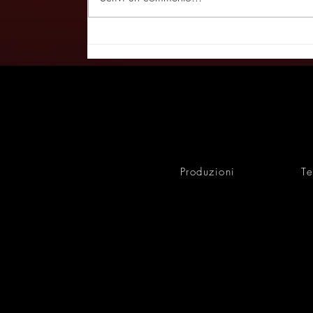
Vanessa Gravina e il lato
oscuro di una famiglia
perbene - CORRIERE DELLA
SERA 2/3/25
Produzioni
Te