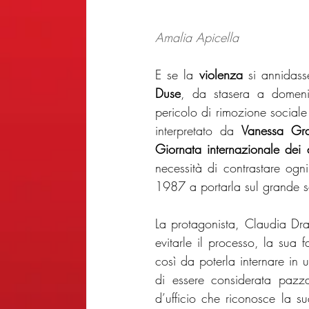
Amalia Apicella
E se la 
violenza
 si annidass
Duse
, da stasera a domeni
pericolo di rimozione sociale
interpretato da 
Vanessa Gra
Giornata internazionale dei d
necessità di contrastare ogn
1987 a portarla sul grande s
La protagonista, Claudia Drap
evitarle il processo, la sua 
così da poterla internare in un
di essere considerata pazza
d’ufficio che riconosce la su