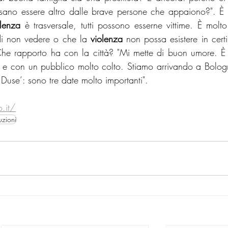
sano essere altro dalle brave persone che appaiono?". È ri
olenza
 è trasversale, tutti possono esserne vittime. È molt
 di non vedere o che la 
violenza
 non possa esistere in certi
 Che rapporto ha con la città? "Mi mette di buon umore. È u
li, e con un pubblico molto colto. Stiamo arrivando a Bologn
 Duse’: sono tre date molto importanti".
o.it/
uzioni