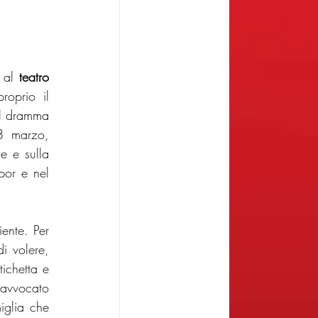
 al 
teatro 
oprio il 
il dramma 
 e Nicola Rignanese, che si inserisce – anche l’8 marzo, 
e e sulla 
or e nel 
ente. Per 
i volere, 
ichetta e 
avvocato 
iglia che 