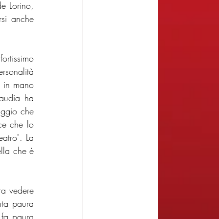
 Lorino, 
si anche 
ortissimo 
sonalità 
e in mano 
audia ha 
ggio che 
ce che lo 
atro". La 
lla che è 
a vedere 
ta paura 
fa paura 