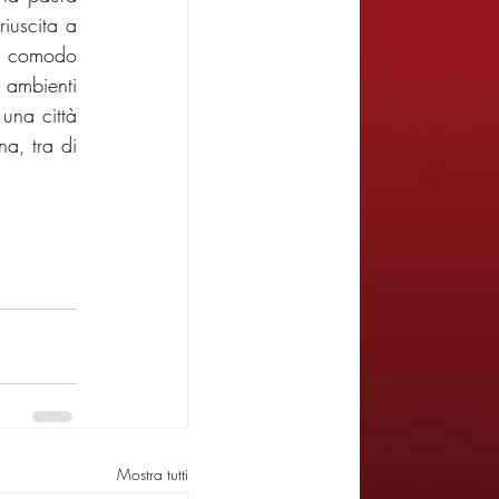
uscita a 
o comodo 
 ambienti 
na città 
a, tra di 
Mostra tutti