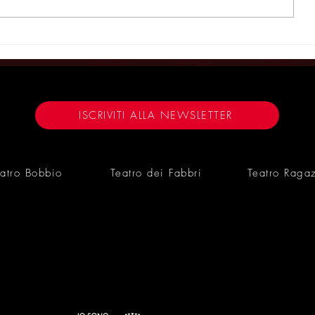
Vanessa Gravina è Pazza al
"Pazza" in 
Teatro Gioiello da domani a
alla Contra
domenica - CORRIERE DI
Gravina pro
TORINO 13/3/25
dramma di T
TRIESTE CA
ISCRIVITI ALLA NEWSLETTER
atro Bobbio
Teatro dei Fabbri
Teatro Raga