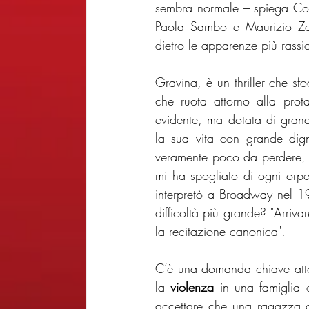
sembra normale – spiega Coni
Paola Sambo e Maurizio Za
dietro le apparenze più rassic
Gravina, è un thriller che sfo
che ruota attorno alla prota
evidente, ma dotata di grande
la sua vita con grande dign
veramente poco da perdere, 
mi ha spogliato di ogni orpel
interpretò a Broadway nel 198
difficoltà più grande? "Arriv
la recitazione canonica". 
C’è una domanda chiave attor
la 
violenza
 in una famiglia 
accettare che una ragazza di