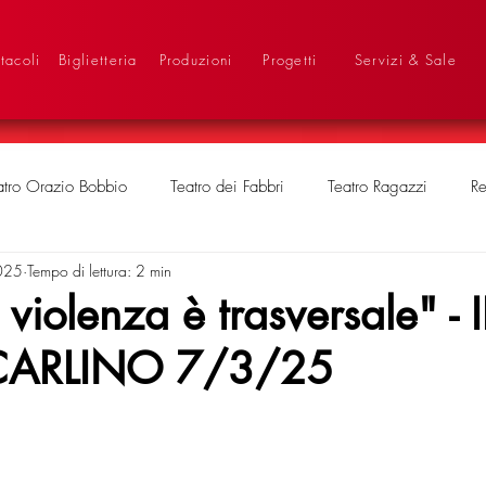
tacoli
Biglietteria
Produzioni
Progetti
Servizi & Sale
atro Orazio Bobbio
Teatro dei Fabbri
Teatro Ragazzi
Re
025
Tempo di lettura: 2 min
violenza è trasversale" - I
CARLINO 7/3/25