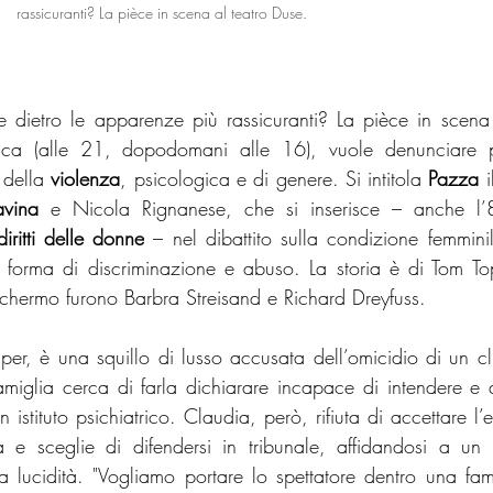
rassicuranti? La pièce in scena al teatro Duse.
e dietro le apparenze più rassicuranti? La pièce in scena
ca (alle 21, dopodomani alle 16), vuole denunciare pr
 della 
violenza
, psicologica e di genere. Si intitola 
Pazza
 
vina
iritti delle donne
 – nel dibattito sulla condizione femminil
i forma di discriminazione e abuso. La storia è di Tom Top
chermo furono Barbra Streisand e Richard Dreyfuss. 
er, è una squillo di lusso accusata dell’omicidio di un cli
famiglia cerca di farla dichiarare incapace di intendere e d
 istituto psichiatrico. Claudia, però, rifiuta di accettare l’et
 e sceglie di difendersi in tribunale, affidandosi a un 
a lucidità. "Vogliamo portare lo spettatore dentro una fam