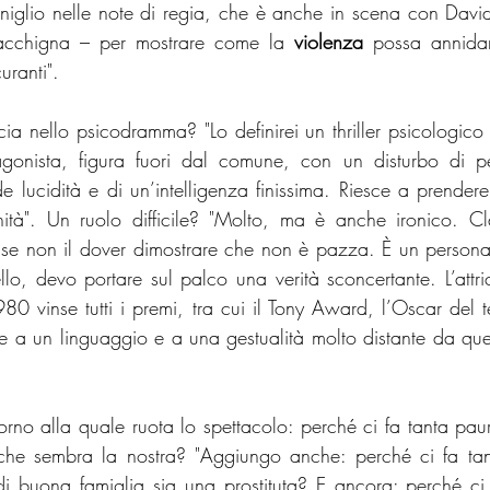
glio nelle note di regia, che è anche in scena con Davide
cchigna – per mostrare come la 
violenza
 possa annidar
uranti".
cia nello psicodramma? "Lo definirei un thriller psicologico f
gonista, figura fuori dal comune, con un disturbo di per
 lucidità e di un’intelligenza finissima. Riesce a prender
ità". Un ruolo difficile? "Molto, ma è anche ironico. Cl
se non il dover dimostrare che non è pazza. È un persona
lo, devo portare sul palco una verità sconcertante. L’attri
0 vinse tutti i premi, tra cui il Tony Award, l’Oscar del te
are a un linguaggio e a una gestualità molto distante da que
no alla quale ruota lo spettacolo: perché ci fa tanta paur
che sembra la nostra? "Aggiungo anche: perché ci fa tan
 buona famiglia sia una prostituta? E ancora: perché ci 