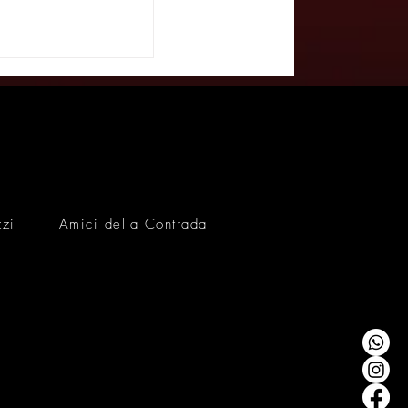
prima nazionale
da: Vanessa
tagonista del
om Topor -
FÈ 18/2/25
zzi
Amici della Contrada