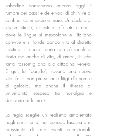
salsedine conservano ancora oggi il 
rumore dei passi e delle voci di chi vive di 
confine, commercio e mare. Un dedalo di 
viuzze strette, di osterie affollate e cortili 
dove le lingue si mescolano e l’italiano 
convive e si fonde dando vita al dialetto 
triestino, il quale  porta con sé secoli di 
storia ma anche di vita, di amori, liti che 
tanto rassomigliano alla cittadina veneta. 
E qui, le “baruffe”, trovano una nuova 
vitalità — non più soltanto litigi d’amore e 
di gelosia, ma anche il riflesso di 
un’umanità sospesa tra nostalgia e 
desiderio di futuro.»
La regia sceglie un realismo ambientato 
negli anni trenta, nel periodo fascista e in 
prossimità di due eventi eccezionali: 