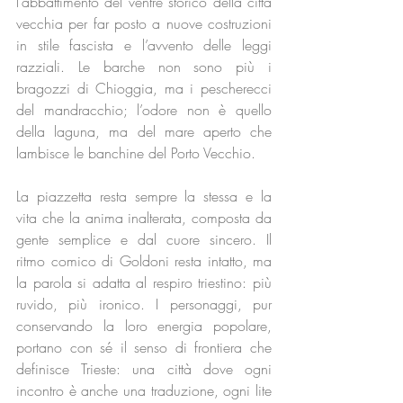
l’abbattimento del ventre storico della città 
vecchia per far posto a nuove costruzioni 
in stile fascista e l’avvento delle leggi 
razziali. Le barche non sono più i 
bragozzi di Chioggia, ma i pescherecci 
del mandracchio; l’odore non è quello 
della laguna, ma del mare aperto che 
lambisce le banchine del Porto Vecchio. 
La piazzetta resta sempre la stessa e la 
vita che la anima inalterata, composta da 
gente semplice e dal cuore sincero. Il 
ritmo comico di Goldoni resta intatto, ma 
la parola si adatta al respiro triestino: più 
ruvido, più ironico. I personaggi, pur 
conservando la loro energia popolare, 
portano con sé il senso di frontiera che 
definisce Trieste: una città dove ogni 
incontro è anche una traduzione, ogni lite 