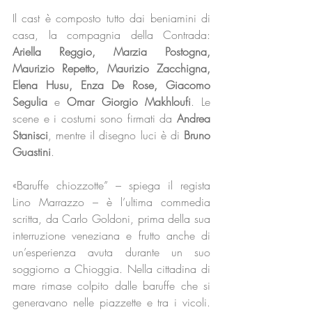
Il cast è composto tutto dai beniamini di 
casa, la compagnia della Contrada: 
Ariella Reggio, Marzia Postogna, 
Maurizio Repetto, Maurizio Zacchigna, 
Elena Husu, Enza De Rose, Giacomo 
Segulia
 e 
Omar Giorgio Makhloufi
. Le 
scene e i costumi sono firmati da 
Andrea 
Stanisci
, mentre il disegno luci è di 
Bruno 
Guastini
.
«Baruffe chiozzotte” – spiega il regista 
Lino Marrazzo – è l’ultima commedia 
scritta, da Carlo Goldoni, prima della sua 
interruzione veneziana e frutto anche di 
un’esperienza avuta durante un suo 
soggiorno a Chioggia. Nella cittadina di 
mare rimase colpito dalle baruffe che si 
generavano nelle piazzette e tra i vicoli. 