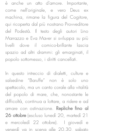
è anche un atto d’amore. Importante, 
come nell’originale, e vero Deus ex 
machina, rimane la figura del Cogitore, 
qui ricoperta dal più nostrano Provveditore 
del Podestà. Il testo degli autori Lino 
Marrazzo e Eva Maver si sviluppa su più 
livelli dove il comico-brillante lascia 
spazio ad altri drammi: gli emarginati, il 
popolo sottomesso, i diritti cancellati. 
In questo intreccio di dialetti, culture e 
salsedine “Baruffe” non è solo uno 
spettacolo, ma un canto corale alla vitalità 
del popolo di mare, che, nonostante le 
difficoltà, continua a lottare, a ridere e ad 
amare con ostinazione. 
Repliche fino al 
26 ottobre
 (escluso lunedì 20, martedì 21 
e mercoledì 22 ottobre).  I giovedì e 
venerdì va in scena alle 20.30, sabato 