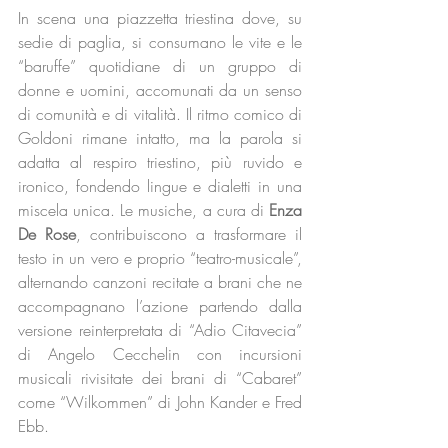
In scena una piazzetta triestina dove, su 
sedie di paglia, si consumano le vite e le 
“baruffe” quotidiane di un gruppo di 
donne e uomini, accomunati da un senso 
di comunità e di vitalità. Il ritmo comico di 
Goldoni rimane intatto, ma la parola si 
adatta al respiro triestino, più ruvido e 
ironico, fondendo lingue e dialetti in una 
miscela unica. Le musiche, a cura di 
Enza 
De Rose
, contribuiscono a trasformare il 
testo in un vero e proprio “teatro-musicale”, 
alternando canzoni recitate a brani che ne 
accompagnano l’azione partendo dalla 
versione reinterpretata di “Adio Citavecia” 
di Angelo Cecchelin con incursioni 
musicali rivisitate dei brani di “Cabaret” 
come “Wilkommen” di John Kander e Fred 
Ebb.