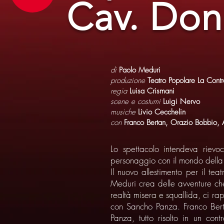
Cav. Don
di
Paolo Meduri
produzione
Teatro Popolare La Cont
regia
Luisa Crismani
scene e costumi
Luigi Nervo
musiche
Livio Cecchelin
con
Franco Bertan, Orazio Bobbio, A
Lo spettacolo intendeva rievoc
personaggio con il mondo della 
Il nuovo allestimento per il teat
Meduri crea delle avventure che
realtà misera e squallida, ci r
con Sancho Panza. Franco Bertan
Panza, tutto risolto in un co