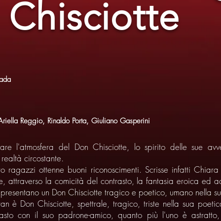
 Chisciotte
rada
riella Reggio, Rinaldo Porta, Giuliano Gasperini
are l'atmosfera del Don Chisciotte, lo spirito delle sue av
realtà circostante.
ro ragazzi ottenne buoni riconoscimenti. Scrisse infatti Chiara V
, attraverso la comicità del contrasto, la fantasia eroica ed a
appresentano un Don Chisciotte tragico e poetico, umano nella su
 è Don Chisciotte, spettrale, tragico, triste nella sua poetic
ntrasto con il suo padrone-amico, quanto più l'uno è astrat