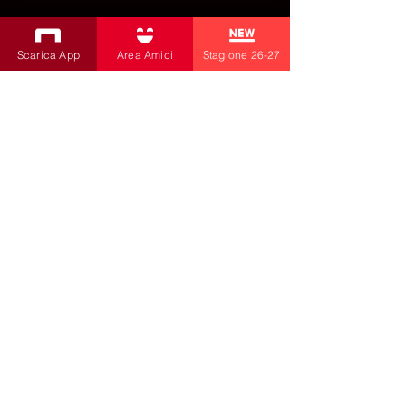
Scarica App
Area Amici
Stagione 26-27
ISCRIVITI ALLA NEWSLETTER
Produzioni
Teatro Bobbio
Teatro dei Fabbri
Teatro Ragazzi
Amici della Contrada