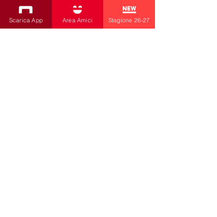
ISCRIVITI ALLA NEWSLETTER
Scarica App
Area Amici
Stagione 26-27
Produzioni
Teatro Bobbio
Teatro dei Fabbri
Teatro Ragazzi
Teatro Bobbio
Amici della Contrada
SCOPRI
ISCRIVITI
la contrada
di Livia Amabilino e C.