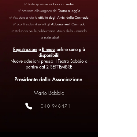
✅
Partecipazione ai
Corsi di Teatro
✅
Assistere alla stagione del
Teatro a Leggìo
✅ Assistere a tutte le
attività degli Amici della Contrada
✅ Sconti esclusivi su tutti gli
Abbonamenti Contrada
✅ Riduzioni per le
pubblicazioni Amici della Contrada
...e molto altro!
Registrazioni
e
Rinnovi
online sono
già
disponibili!
Nuove adesioni presso il Teatro Bobbio a
partire dal 2 SETTEMBRE
:
Presidente della Associazione
Mario Bobbio
040 948471