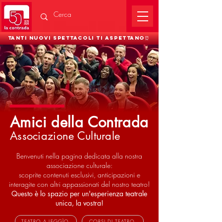
Tanti nuovi spettacoli ti aspettano⏰
Amici della Contrada
Associazione Culturale
Benvenuti nella pagina dedicata alla nostra
associazione culturale:
scoprite contenuti esclusivi, anticipazioni e
interagite con altri appassionati d
el nostro teatro!
Questo è lo spazio per un'esperienza teatrale
unica, la vostra!
TEATRO A LEGGÌO
CORSI DI TEATRO