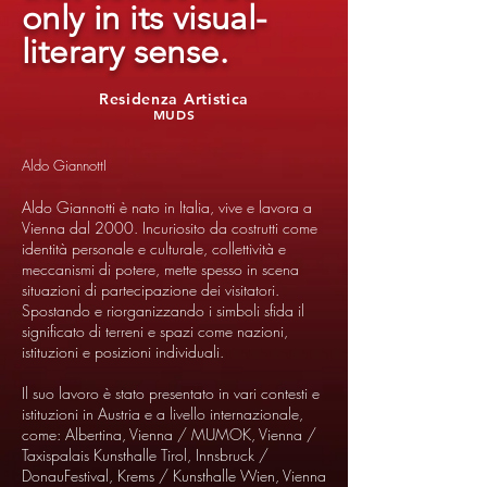
only in its visual-
literary sense.
Residenza Artistica
MUDS
Aldo GiannottI
Aldo Giannotti è nato in Italia, vive e lavora a
Vienna dal 2000. Incuriosito da costrutti come
identità personale e culturale, collettività e
meccanismi di potere, mette spesso in scena
situazioni di partecipazione dei visitatori.
Spostando e riorganizzando i simboli sfida il
significato di terreni e spazi come nazioni,
istituzioni e posizioni individuali.
Il suo lavoro è stato presentato in vari contesti e
istituzioni in Austria e a livello internazionale,
come: Albertina, Vienna / MUMOK, Vienna /
Taxispalais Kunsthalle Tirol, Innsbruck /
DonauFestival, Krems / Kunsthalle Wien, Vienna