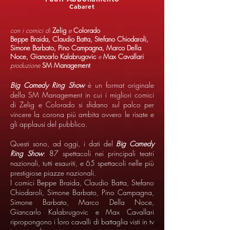
Cabaret
con i comici di
Zelig
e
Colorado
Beppe Braida, Claudio Batta, Stefano Chiodaroli,
Simone Barbato, Pino Campagna, Marco Della
Noce, Giancarlo Kalabrugovic
e
Max Cavallari
produzione
SM Management
Big Comedy Ring Show
è un format originale
della SM Management in cui i migliori comici
di Zelig e Colorado si sfidano sul palco per
vincere la corona più ambita ovvero le risate e
gli applausi del pubblico.
Questi sono, ad oggi, i dati del
Big Comedy
Ring Show
: 87 spettacoli nei principali teatri
nazionali, tutti esauriti, e 65 spettacoli nelle più
prestigiose piazze nazionali.
I comici Beppe Braida, Claudio Batta, Stefano
Chiodaroli, Simone Barbato, Pino Campagna,
Simone Barbato, Marco Della Noce,
Giancarlo Kalabrugovic e Max Cavallari
ripropongono i loro cavalli di battaglia visti in tv