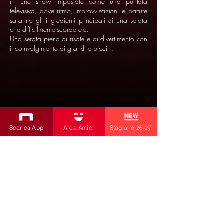
in uno show impostato come una puntata
televisiva, dove ritmo, improvvisazioni e battute
saranno gli ingredienti principali di una serata
che difficilmente scorderete.
Una serata piena di risate e di divertimento con
il coinvolgimento di grandi e piccini.
Scarica App
Area Amici
Stagione 26-27