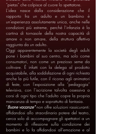
“pietas” che colpisce al cuore lo spettatore.
L’idea nasce dalla considerazione che il
rapporto fra un adulto e un bambino è
un’esperienza assolutamente unica, anche nelle
condizioni più estreme, perché l’infanzia è la
cartina di tornasole della nostra capacità di
amare o non amare, della struttura affettiva
raggiunta da un adulto.
Oggi apparentemente la società degli adulti
pone i bambini al suo centro, ma solo come
consumatori, non come un prezioso seme da
coltivare. È infatti con la delega al prodotto
acquistabile, alla soddisfazione di ogni richiesta
anche la più futile, con il ricorso agli animatori
di feste, con l’esposizione alla “pedagogia”
televisiva, con l’iscrizione talvolta ossessiva a
corsi di ogni tipo che l’adulto copre la propria
mancanza di tempo e soprattutto di fantasia.
“
Buone vacanze”
non offre soluzioni rassicuranti:
affidandosi allo straordinario potere del teatro,
cerca solo di accompagnare gli spettatori a un
momento di riflessione sulla condizione dei
bambini e lo fa affidandosi all’emozione e al