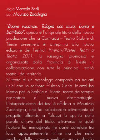
regia
Marcela Serli
con
Maurizio Zacchigna
“
Buone vacanze. Trilogia con muro, borsa e
bambino”:
questo è l’originale titolo
della nuova
produzione che la Contrada – Teatro Stabile di
Trieste presenterà in anteprima alla nuova
edizione del Festival
Itinerari/Routes. Teatri a
Teatro 2011
, la rassegna promossa e
organizzata dalla Provincia di Trieste in
collaborazione con tutte le principali realtà
teatrali del territorio.
Si tratta di un monologo composto da tre atti
unici che lo scrittore friulano Carlo Tolazzi ha
ideato per lo Stabile di Trieste, teatro da sempre
promotore di nuova drammaturgia.
L’interpretazione dei testi è affidata a Maurizio
Zacchigna, che ha collaborato attivamente al
progetto offrendo a Tolazzi lo spunto delle
parole chiave del titolo, attraverso le quali
l’autore ha immaginato tre storie correlate tra
loro, apparentemente intime ma che nello
snodarsi delle vicende rivelano una profonda