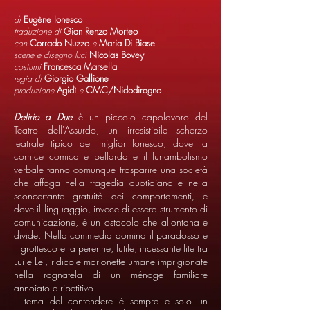
di
Eugène Ionesco
traduzione di
Gian Renzo Morteo
con
Corrado Nuzzo
e
Maria Di Biase
scene e disegno luci
Nicolas Bovey
costumi
Francesca Marsella
regia di
Giorgio Gallione
produzione
Agidì
e
CMC/Nidodiragno
Delirio a Due
è un piccolo capolavoro del
Teatro dell'Assurdo, un irresistibile scherzo
teatrale tipico del miglior Ionesco, dove la
cornice comica e beffarda e il funambolismo
verbale fanno comunque trasparire una società
che affoga nella tragedia quotidiana e nella
sconcertante gratuità dei comportamenti, e
dove il linguaggio, invece di essere strumento di
comunicazione, è un ostacolo che allontana e
divide. Nella commedia domina il paradosso e
il grottesco e la perenne, futile, incessante lite tra
Lui e Lei, ridicole marionette umane imprigionate
nella ragnatela di un ménage familiare
annoiato e ripetitivo.
Il tema del contendere è sempre e solo un