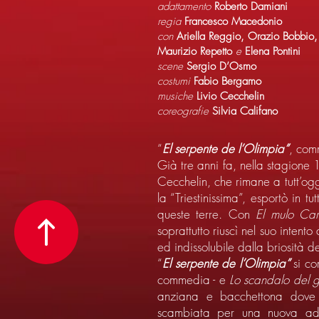
adattamento
Roberto Damiani
regia
Francesco Macedonio
con
Ariella Reggio, Orazio Bobbio,
Maurizio Repetto
e
Elena Pontini
scene
Sergio D’Osmo
costumi
Fabio Bergamo
musiche
Livio Cecchelin
coreografie
Silvia Califano
“
El serpente de l’Olimpia”
, com
Già tre anni fa, nella stagione
Cecchelin, che rimane a tutt’og
la “Triestinissima”, esportò in tu
queste terre. Con
El mulo Car
soprattutto riuscì nel suo inten
ed indissolubile dalla briosità d
“
El serpente de l’Olimpia”
si c
commedia - e
Lo scandalo del g
anziana e bacchettona dove è 
scambiata per una nuova adep