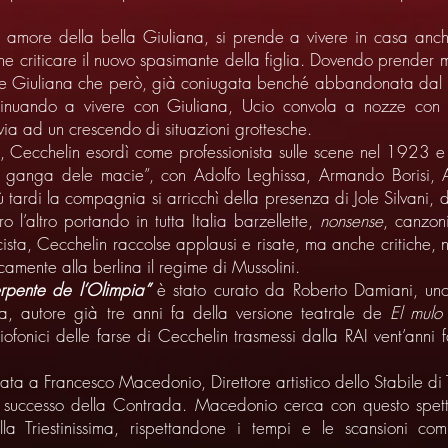
 amore della bella Giuliana, si prende a vivere in casa anch
e criticare il nuovo spasimante della figlia. Dovendo prender 
re Giuliana che però, già coniugata benché abbandonata dal m
tinuando a vivere con Giuliana, Ucio convola a nozze con 
ia ad un crescendo di situazioni grottesche.
, Cecchelin esordì come professionista sulle scene nel 1923 e s
 ganga dele macie”, con Adolfo Leghissa, Armando Borisi, 
tardi la compagnia si arricchì della presenza di Jole Silvani, di
o l’altro portando in tutta Italia barzellette,
nonsense
, canzon
cista, Cecchelin raccolse applausi e risate, ma anche critiche, n
camente alla berlina il regime di Mussolini.
erpente de l’Olimpia”
è stato curato da Roberto Damiani, uno
ana, autore già tre anni fa della versione teatrale de
El mulo
fonici delle farse di Cecchelin trasmessi dalla RAI vent’anni f
ata a Francesco Macedonio, Direttore artistico dello Stabile di Tr
or successo della Contrada. Macedonio cerca con questo spett
ella Triestinissima, rispettandone i tempi e le scansioni c