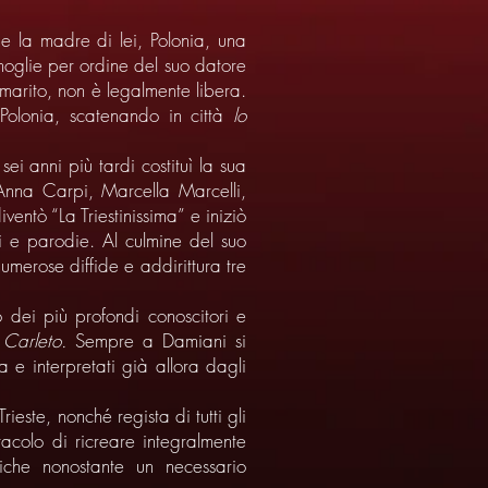
e la madre di lei, Polonia, una
moglie per ordine del suo datore
arito, non è legalmente libera.
Polonia, scatenando in città
lo
ei anni più tardi costituì la sua
Anna Carpi, Marcella Marcelli,
ventò “La Triestinissima” e iniziò
i e parodie. Al culmine del suo
umerose diffide e addirittura tre
 dei più profondi conoscitori e
 Carleto.
Sempre a Damiani si
a e interpretati già allora dagli
ieste, nonché regista di tutti gli
acolo di ricreare integralmente
omiche nonostante un necessario