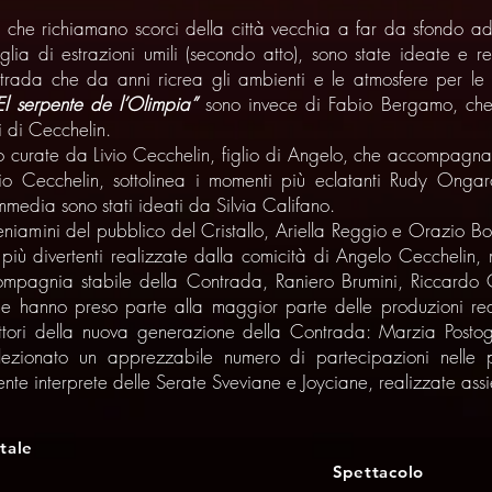
, che richiamano scorci della città vecchia a far da sfondo a
iglia di estrazioni umili (secondo atto), sono state ideate e 
trada che da anni ricrea gli ambienti e le atmosfere per l
El serpente de l’Olimpia”
sono invece di Fabio Bergamo, che 
i di Cecchelin.
o curate da Livio Cecchelin, figlio di Angelo, che accompagna a
io Cecchelin, sottolinea i momenti più eclatanti Rudy Ongaro
media sono stati ideati da Silvia Califano.
beniamini del pubblico del Cristallo, Ariella Reggio e Orazio B
 più divertenti realizzate dalla comicità di Angelo Cecchelin, 
a compagnia stabile della Contrada, Raniero Brumini, Riccardo
e hanno preso parte alla maggior parte delle produzioni reali
attori della nuova generazione della Contrada: Marzia Posto
ezionato un apprezzabile numero di partecipazioni nelle p
nte interprete delle Serate Sveviane e Joyciane, realizzate ass
tale
Spettacolo