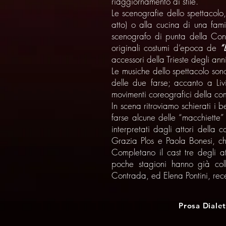
riaggiornamento di stile.
Le scenografie dello spettacolo
atto) o alla cucina di una fam
scenografo di punta della Con
originali costumi d’epoca de
“
accessori della Trieste degli ann
Le musiche dello spettacolo son
delle due farse; accanto a Liv
movimenti coreografici della com
In scena ritroviamo schierati i 
farse alcune delle “macchiette”
interpretati dagli attori dell
Grazia Plos e Paola Bonesi, ch
Completano il cast tre degli 
poche stagioni hanno già coll
Contrada, ed Elena Pontini, rece
Prosa Dialet