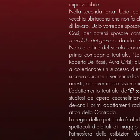
imprevedibile.
Nella seconda farsa, Ucio, per
vecchia ubriacona che non fa ch
di lavoro, Ucio vorrebbe sposa
Così, per potersi sposare con
scandalo del giorno
e dando il v
Nato alla fine del secolo scorso
prima compagnia teatrale, “La
Roberto De Rosè, Aura Grisi; più 
a collezionare un successo dietr
succeso durante il ventennio fas
arresti, per aver messo sistemati
L’adattamento teatrale de
“El s
studiosi dell’opera cecchelini
devono i primi adattamenti radio
attori della Contrada.
La regia dello spettacolo è affid
spettacoli dialettali di maggi
l’atmosfera delle esibizioni d