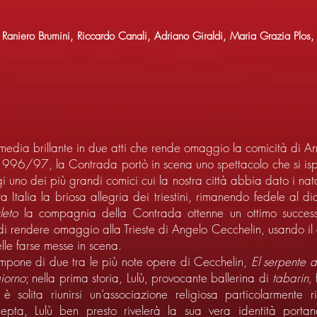
 Raniero Brumini, Riccardo Canali, Adriano Giraldi, Maria Grazia Plos,
media brillante in due atti che rende omaggio la comicità di A
 1996/97, la Contrada portò in scena uno spettacolo che si ispi
gi uno dei più grandi comici cui la nostra città abbia dato i na
tta Italia la briosa allegria dei triestini, rimanendo fedele al di
leto
la compagnia della Contrada ottenne un ottimo success
to di rendere omaggio alla Trieste di Angelo Cecchelin, usando il
elle farse messe in scena.
ompone di due tra le più note opere di Cecchelin,
El serpente 
iorno
; nella prima storia, Lulù, provocante ballerina di
tabarin,
solita riunirsi un’associazione religiosa particolarmente ri
ta, Lulù ben presto rivelerà la sua vera identità portan