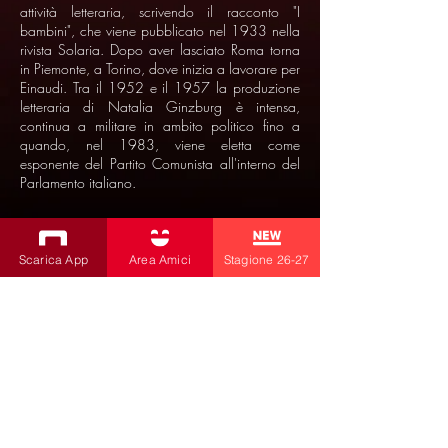
attività letteraria, scrivendo il racconto "I
bambini", che viene pubblicato nel 1933 nella
rivista Solaria. Dopo aver lasciato Roma torna
in Piemonte, a Torino, dove inizia a lavorare per
Einaudi. Tra il 1952 e il 1957 la produzione
letteraria di Natalia Ginzburg è intensa,
continua a militare in ambito politico fino a
quando, nel 1983, viene eletta come
esponente del Partito Comunista all'interno del
Parlamento italiano.
Scarica App
Area Amici
Stagione 26-27