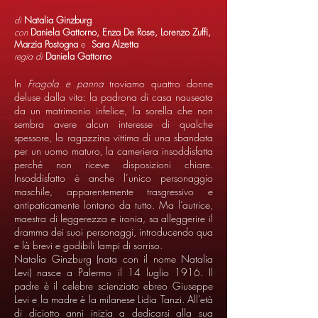
di
Natalia Ginzburg
con
Daniela Gattorno, Enza De Rose, Lorenzo Zuffi,
Marzia Postogna
e
Sara Alzetta
regia di
Daniela Gattorno
In
Fragola e panna
troviamo quattro donne
deluse dalla vita: la padrona di casa nauseata
da un matrimonio infelice, la sorella che non
sembra avere alcun interesse di qualche
spessore, la ragazzina vittima di una sbandata
per un uomo maturo, la cameriera insoddisfatta
perché non riceve disposizioni chiare.
Insoddisfatto è anche l’unico personaggio
maschile, apparentemente trasgressivo e
antipaticamente lontano da tutto. Ma l’autrice,
maestra di leggerezza e ironia, sa alleggerire il
dramma dei suoi personaggi, introducendo qua
e là brevi e godibili lampi di sorriso.
Natalia Ginzburg (nata con il nome Natalia
Levi) nasce a Palermo il 14 luglio 1916. Il
padre è il celebre scienziato ebreo Giuseppe
Levi e la madre è la milanese Lidia Tanzi. All'età
di diciotto anni inizia a dedicarsi alla sua