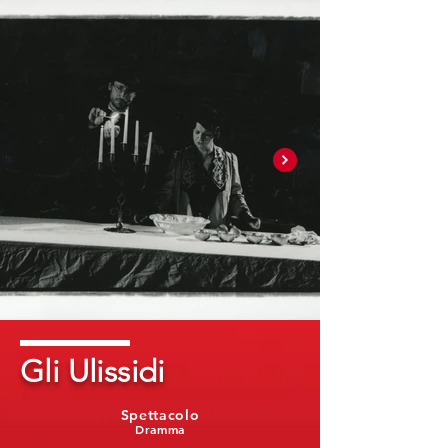
Gli Ulissidi
Spettacolo
Dramma