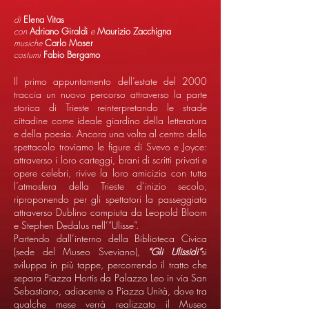
di
Elena Vitas
con
Adriano Giraldi
e
Maurizio Zacchigna
musiche
Carlo Moser
costumi
Fabio Bergamo
Il primo appuntamento dell’estate del 2000
traccia un nuovo percorso attraverso la parte
storica di Trieste reinterpretando le strade
cittadine come ideale giardino della letteratura
e della poesia. Ancora una volta al centro dello
spettacolo troviamo le figure di Svevo e Joyce:
attraverso i loro carteggi, brani di scritti privati e
opere celebri, rivive la loro amicizia con tutta
l’atmosfera della Trieste d’inizio secolo,
riproponendo per gli spettatori la passeggiata
attraverso Dublino compiuta da Leopold Bloom
e Stephen Dedalus nell’”Ulisse”.
Partendo dall’interno della Biblioteca Civica
(sede del Museo Sveviano),
“Gli Ulissidi”
si
sviluppa in più tappe, percorrendo il tratto che
separa Piazza Hortis da Palazzo Leo in via San
Sebastiano, adiacente a Piazza Unità, dove tra
qualche mese verrà realizzato il Museo