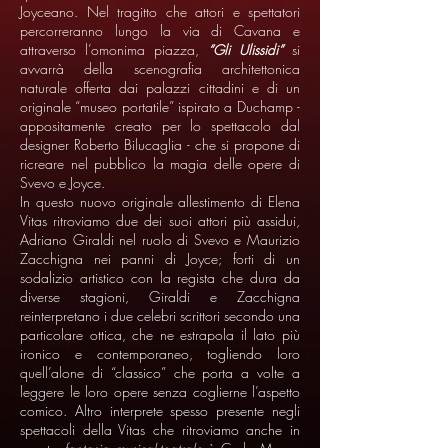
Joyceano. Nel tragitto che attori e spettatori
percorreranno lungo la via di Cavana e
attraverso l’omonima piazza,
“Gli Ulissidi”
si
avvarrà della scenografia architettonica
naturale offerta dai palazzi cittadini e di un
originale “museo portatile” ispirato a Duchamp -
appositamente creato per lo spettacolo dal
designer Roberto Bilucaglia - che si propone di
ricreare nel pubblico la magia delle opere di
Svevo e Joyce.
In questo nuovo originale allestimento di Elena
Vitas ritroviamo due dei suoi attori più assidui,
Adriano Giraldi nel ruolo di Svevo e Maurizio
Zacchigna nei panni di Joyce; forti di un
sodalizio artistico con la regista che dura da
diverse stagioni, Giraldi e Zacchigna
reinterpretano i due celebri scrittori secondo una
particolare ottica, che ne estrapola il lato più
ironico e contemporaneo, togliendo loro
quell’alone di “classico” che porta a volte a
leggere le loro opere senza coglierne l’aspetto
comico. Altro interprete spesso presente negli
spettacoli della Vitas che ritroviamo anche in