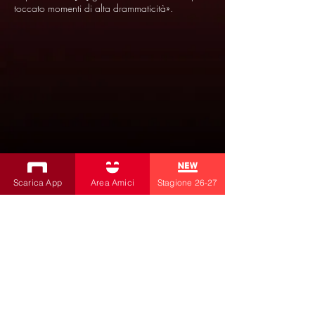
toccato momenti di alta drammaticità».
Scarica App
Area Amici
Stagione 26-27