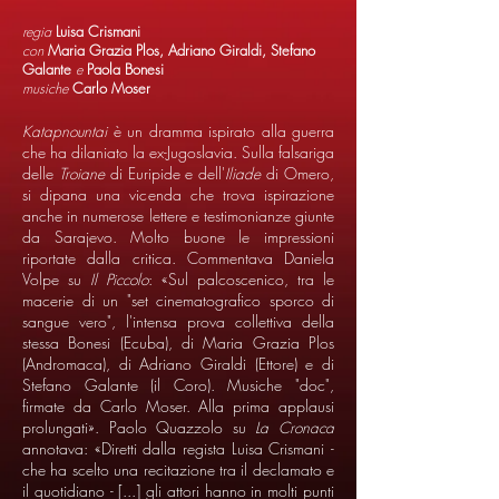
regia
Luisa Crismani
con
Maria Grazia Plos, Adriano Giraldi, Stefano
Galante
e
Paola Bonesi
musiche
Carlo Moser
Katapnountai
è un dramma ispirato alla guerra
che ha dilaniato la ex-Jugoslavia. Sulla falsariga
delle
Troiane
di Euripide e dell'
Iliade
di Omero,
si dipana una vicenda che trova ispirazione
anche in numerose lettere e testimonianze giunte
da Sarajevo. Molto buone le impressioni
riportate dalla critica. Commentava Daniela
Volpe su
Il Piccolo
: «Sul palcoscenico, tra le
macerie di un "set cinematografico sporco di
sangue vero", l'intensa prova collettiva della
stessa Bonesi (Ecuba), di Maria Grazia Plos
(Andromaca), di Adriano Giraldi (Ettore) e di
Stefano Galante (il Coro). Musiche "doc",
firmate da Carlo Moser. Alla prima applausi
prolungati». Paolo Quazzolo su
La Cronaca
annotava: «Diretti dalla regista Luisa Crismani -
che ha scelto una recitazione tra il declamato e
il quotidiano - [...] gli attori hanno in molti punti