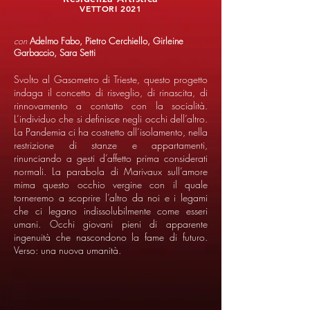
VETTORI 2021
con
Adelmo Fabo, Pietro Cerchiello, Girleine
Garbaccio, Sara Setti
Svolto al Gasometro di Trieste, questo progetto
indaga il concetto di risveglio, di rinascita, di
rinnovamento a contatto con la socialità.
L’individuo che si definisce negli occhi dell’altro.
La Pandemia ci ha costretto all’isolamento, nella
restrizione di stanze e appartamenti,
rinunciando a gesti d’affetto prima considerati
normali. La parabola di Marivaux sull’amore
mima questo occhio vergine con il quale
torneremo a scoprire l’altro da noi e i legami
che ci legano indissolubilmente come esseri
umani. Occhi giovani pieni di apparente
ingenuità che nascondono la fame di futuro.
Verso: una nuova umanità.