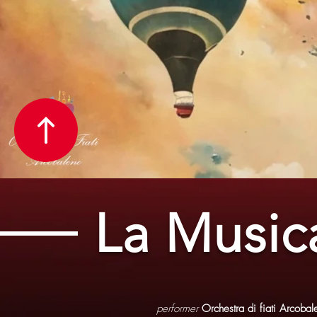
La Music
performer
Orchestra di fiati Arcoba