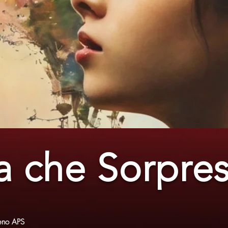
a che Sorpre
leno APS